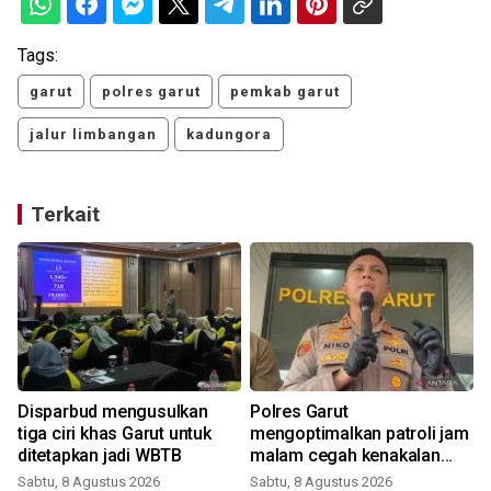
Tags:
garut
polres garut
pemkab garut
jalur limbangan
kadungora
Terkait
Disparbud mengusulkan
Polres Garut
p
tiga ciri khas Garut untuk
mengoptimalkan patroli jam
ditetapkan jadi WBTB
malam cegah kenakalan
pelajar
Sabtu, 8 Agustus 2026
Sabtu, 8 Agustus 2026