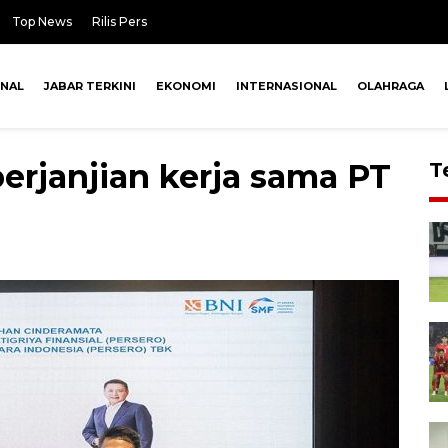
Top News
Rilis Pers
ONAL
JABAR TERKINI
EKONOMI
INTERNASIONAL
OLAHRAGA
rjanjian kerja sama PT
T