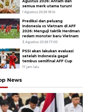
Agustus 2026: Antam dan
semua merk utama turun!
1 Agustus 2026 18:14
Prediksi dan peluang
Indonesia vs Vietnam di AFF
2026: Menguji taktik Herdman
redam monster baru Vietnam
3 Agustus 2026 17:00
PSSI akan lakukan evaluasi
setelah Indonesia gagal
tembus semifinal AFF Cup
17 jam lalu
op News
ur Treasury & International Banking PT BNI (Persero) Tb
ma Division Head International & Financial Institutions
ita Novia Putri (tengah), dan Direktur Keuangan dan 
griya Finansial (Persero) Bonai Subiakto (kanan) usai p
 sama penggunaan layanan API SNAP OGP di Bandung, J