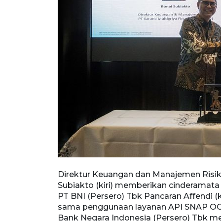
Sudrajat (kiri)
Direktur Keuangan dan Manajemen Risiko 
ro) Tbk Dyah
Subiakto (kiri) memberikan cinderamata
ko PT Sarana
PT BNI (Persero) Tbk Pancaran Affendi (
 perjanjian
sama penggunaan layanan API SNAP OGP 
u (6/8/2025).
Bank Negara Indonesia (Persero) Tbk 