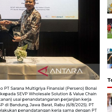
T
PT Sarana Multigriya Finansial (Persero) Bonai
Direkt
 kepada SEVP Wholesale Solution & Value Chain
bersa
kanan) usai penandatanganan perjanjian kerja
Param
di Bandung, Jawa Barat, Rabu (6/8/2025). PT
Multi
melakukan penandatangan kerja sama dengan PT
kerja