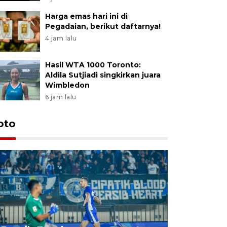
Harga emas hari ini di
Pegadaian, berikut daftarnya!
4 jam lalu
Hasil WTA 1000 Toronto:
Aldila Sutjiadi singkirkan juara
Wimbledon
6 jam lalu
oto
Jelang p