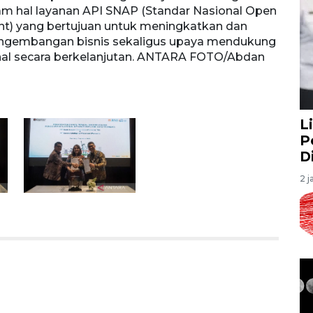
alam hal layanan API SNAP (Standar Nasional Open
PT Ba
t) yang bertujuan untuk meningkatkan dan
PT Sa
ngembangan bisnis sekaligus upaya mendukung
Open 
al secara berkelanjutan. ANTARA FOTO/Abdan
dan m
mendu
FOTO/
L
P
D
2 j