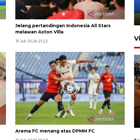
dan manajerial SPPI di
Balikpapan
31 Juli 2026 18:01
Jelang pertandingan Indonesia All Stars
melawan Aston Villa
V
31 Juli 2026 21:22
Taklukkan DPMM FC, Persib
amankan tiket semifinal Piala
Presiden
29 Juli 2026 01:36
Arema FC menang atas DPMM FC