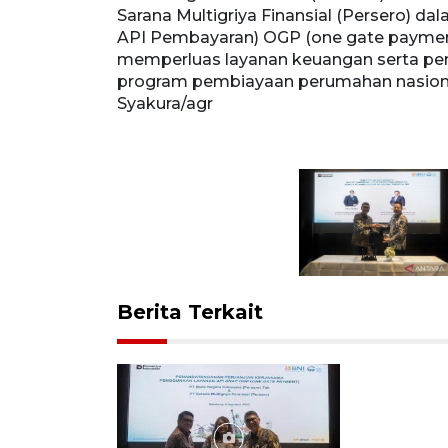
 sama dengan
Sarana Multigriya Finansial (Persero) d
ar Nasional
API Pembayaran) OGP (one gate paymen
ningkatkan
memperluas layanan keuangan serta pe
upaya
program pembiayaan perumahan nasion
an. ANTARA
Syakura/agr
Berita Terkait