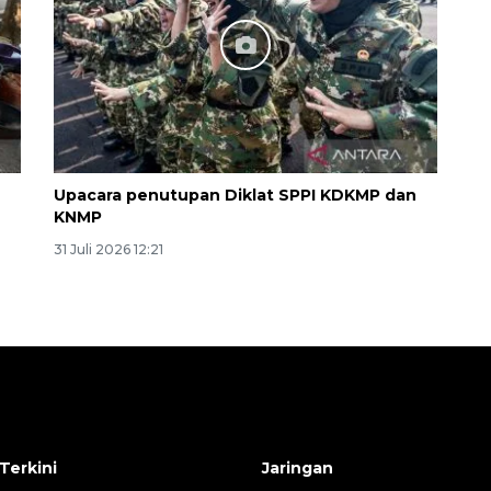
160 ribu sambungan baru
Upacara penutupan Diklat SPPI KDKMP dan
jaringan gas 2026
KNMP
2026-08-07 18:00:00
31 Juli 2026 12:21
Terkini
Jaringan