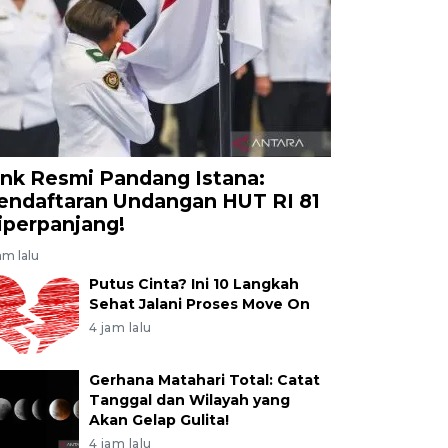
nk Negara Indonesia (Persero) Tbk melakukan penand
rana Multigriya Finansial (Persero) dalam hal layanan A
API Pembayaran) OGP (one gate payment) yang bertu
emperluas layanan keuangan serta pengembangan bisn
kung program pembiayaan perumahan nasional secar
Abdan Syakura/agr
ink Resmi Pandang Istana:
endaftaran Undangan HUT RI 81
iperpanjang!
am lalu
Putus Cinta? Ini 10 Langkah
Sehat Jalani Proses Move On
4 jam lalu
Gerhana Matahari Total: Catat
Tanggal dan Wilayah yang
Akan Gelap Gulita!
4 jam lalu