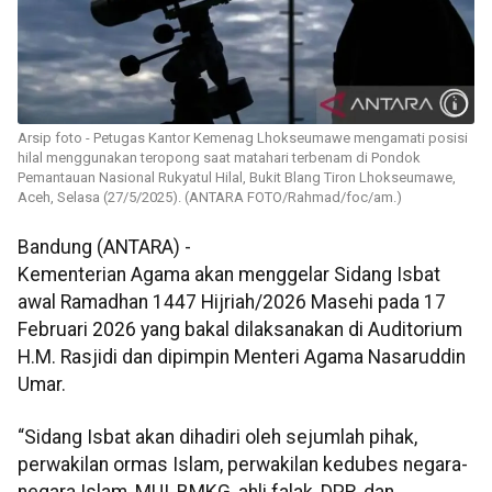
Arsip foto - Petugas Kantor Kemenag Lhokseumawe mengamati posisi
hilal menggunakan teropong saat matahari terbenam di Pondok
Pemantauan Nasional Rukyatul Hilal, Bukit Blang Tiron Lhokseumawe,
Aceh, Selasa (27/5/2025). (ANTARA FOTO/Rahmad/foc/am.)
Bandung (ANTARA) -
Kementerian Agama akan menggelar Sidang Isbat
awal Ramadhan 1447 Hijriah/2026 Masehi pada 17
Februari 2026 yang bakal dilaksanakan di Auditorium
H.M. Rasjidi dan dipimpin Menteri Agama Nasaruddin
Umar.
“Sidang Isbat akan dihadiri oleh sejumlah pihak,
perwakilan ormas Islam, perwakilan kedubes negara-
negara Islam, MUI, BMKG, ahli falak, DPR, dan