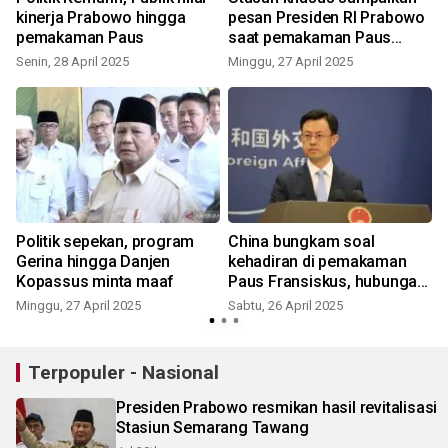
kinerja Prabowo hingga
pesan Presiden RI Prabowo
pemakaman Paus
saat pemakaman Paus
Fransikus
Senin, 28 April 2025
Minggu, 27 April 2025
J
Politik sepekan, program
China bungkam soal
Gerina hingga Danjen
kehadiran di pemakaman
Kopassus minta maaf
Paus Fransiskus, hubungan
dengan Vatikan jadi sorotan
Minggu, 27 April 2025
Sabtu, 26 April 2025
R
Terpopuler - Nasional
Presiden Prabowo resmikan hasil revitalisasi
Stasiun Semarang Tawang