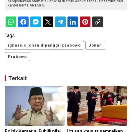
pengindeksan otomatis untuk AI di situs web ini tanpa izin tertulis dari
Kantor Berita ANTARA.
Tags:
ignasius jonan dipanggil prabowo
Jonan
Prabowo
Terkait
u
Politik Kemarin, Publik nilai
Utusan khusus sampaikan