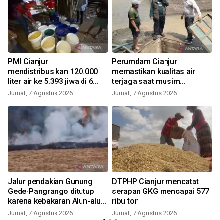
PMI Cianjur
Perumdam Cianjur
mendistribusikan 120.000
memastikan kualitas air
liter air ke 5.393 jiwa di 6
terjaga saat musim
kecamatan
kemarau
Jumat, 7 Agustus 2026
Jumat, 7 Agustus 2026
Jalur pendakian Gunung
DTPHP Cianjur mencatat
Gede-Pangrango ditutup
serapan GKG mencapai 577
karena kebakaran Alun-alun
ribu ton
Suryakancana
Jumat, 7 Agustus 2026
Jumat, 7 Agustus 2026