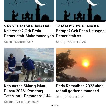
Senin 16 Maret Puasa Hari
14 Maret 2026 Puasa Ke
Ke berapa? Cek Beda
Berapa? Cek Beda Hitungan
Pemerintah-Muhammadiyah
Pemerintah vs
Muhammadiyah
Senin, 16 Maret 2026
Sabtu, 14 Maret 2026
Keputusan Sidang Isbat
Pada Ramadhan 2023 akan
Puasa 2026: Kemenag
terjadi gerhana matahari
Tetapkan 1 Ramadhan 1447
Rabu, 22 Maret 2023
S
H Jatuh 19 Februari, Hilal
Selasa, 17 Februari 2026
Belum Terlihat