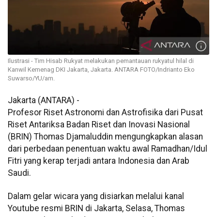
Ilustrasi - Tim Hisab Rukyat melakukan pemantauan rukyatul hilal di
Kanwil Kemenag DKI Jakarta, Jakarta. ANTARA FOTO/Indrianto Eko
Suwarso/YU/am.
Jakarta (ANTARA) -
Profesor Riset Astronomi dan Astrofisika dari Pusat
Riset Antariksa Badan Riset dan Inovasi Nasional
(BRIN) Thomas Djamaluddin mengungkapkan alasan
dari perbedaan penentuan waktu awal Ramadhan/Idul
Fitri yang kerap terjadi antara Indonesia dan Arab
Saudi.
Dalam gelar wicara yang disiarkan melalui kanal
Youtube resmi BRIN di Jakarta, Selasa, Thomas