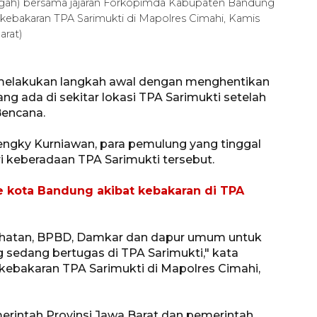
ngah) bersama jajaran Forkopimda Kabupaten Bandung
kebakaran TPA Sarimukti di Mapolres Cimahi, Kamis
rat)
melakukan langkah awal dengan menghentikan
ng ada di sekitar lokasi TPA Sarimukti setelah
Bencana.
engky Kurniawan, para pemulung yang tinggal
keberadaan TPA Sarimukti tersebut.
e kota Bandung akibat kebakaran di TPA
sehatan, BPBD, Damkar dan dapur umum untuk
sedang bertugas di TPA Sarimukti," kata
ebakaran TPA Sarimukti di Mapolres Cimahi,
erintah Provinsi Jawa Barat dan pemerintah