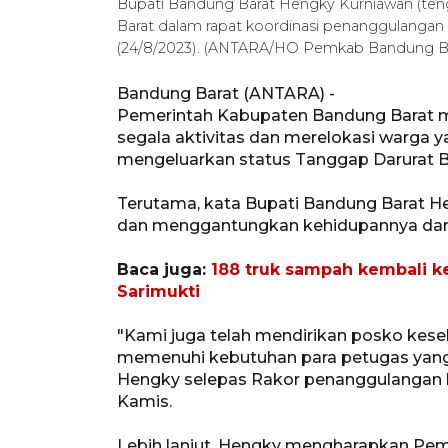
Bupati Bandung Barat Hengky Kurniawan (te
Barat dalam rapat koordinasi penanggulangan 
(24/8/2023). (ANTARA/HO Pemkab Bandung Ba
Bandung Barat (ANTARA) -
Pemerintah Kabupaten Bandung Barat 
segala aktivitas dan merelokasi warga ya
mengeluarkan status Tanggap Darurat 
Terutama, kata Bupati Bandung Barat H
dan menggantungkan kehidupannya dari 
Baca juga:
188 truk sampah kembali k
Sarimukti
"Kami juga telah mendirikan posko ke
memenuhi kebutuhan para petugas yang 
Hengky selepas Rakor penanggulangan k
Kamis.
Lebih lanjut, Hengky mengharapkan Pem