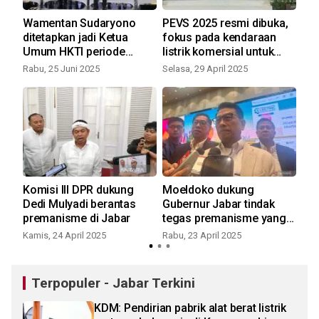
Wamentan Sudaryono
PEVS 2025 resmi dibuka,
Mo
ditetapkan jadi Ketua
fokus pada kendaraan
Pe
Umum HKTI periode
listrik komersial untuk
op
2025-2030
dorong efisiensi usaha
umu
Rabu, 25 Juni 2025
Selasa, 29 April 2025
Sel
Komisi III DPR dukung
Moeldoko dukung
Pr
d
Dedi Mulyadi berantas
Gubernur Jabar tindak
tid
premanisme di Jabar
tegas premanisme yang
sa
ganggu investasi pabrik
ba
Kamis, 24 April 2025
Rabu, 23 April 2025
Jum
BYD di Subang
Terpopuler - Jabar Terkini
KDM: Pendirian pabrik alat berat listrik