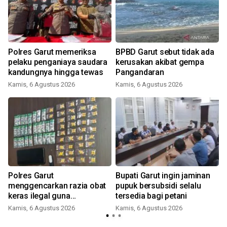
Polres Garut memeriksa
BPBD Garut sebut tidak ada
pelaku penganiaya saudara
kerusakan akibat gempa
kandungnya hingga tewas
Pangandaran
Kamis, 6 Agustus 2026
Kamis, 6 Agustus 2026
Polres Garut
Bupati Garut ingin jaminan
menggencarkan razia obat
pupuk bersubsidi selalu
keras ilegal guna
tersedia bagi petani
selamatkan anak muda
Kamis, 6 Agustus 2026
Kamis, 6 Agustus 2026