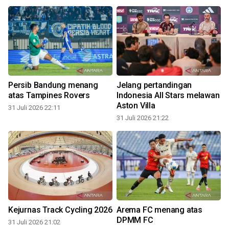
Persib Bandung menang
Jelang pertandingan
atas Tampines Rovers
Indonesia All Stars melawan
Aston Villa
31 Juli 2026 22:11
31 Juli 2026 21:22
3
Kejurnas Track Cycling 2026
Arema FC menang atas
DPMM FC
31 Juli 2026 21:02