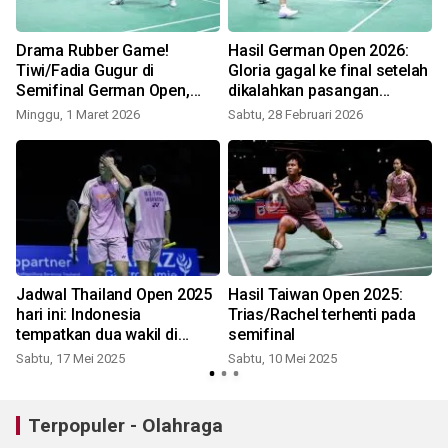
Drama Rubber Game!
Hasil German Open 2026:
Tiwi/Fadia Gugur di
Gloria gagal ke final setelah
Semifinal German Open,
dikalahkan pasangan
Fokus Alihkan ke All England
Denmark
Minggu, 1 Maret 2026
Sabtu, 28 Februari 2026
Jadwal Thailand Open 2025
Hasil Taiwan Open 2025:
hari ini: Indonesia
Trias/Rachel terhenti pada
tempatkan dua wakil di
semifinal
semifinal Thailand Open
Sabtu, 17 Mei 2025
Sabtu, 10 Mei 2025
K
2025
Terpopuler - Olahraga