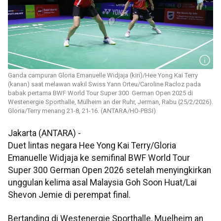
Ganda campuran Gloria Emanuelle Widjaja (kiri)/Hee Yong Kai Terry
(kanan) saat melawan wakil Swiss Yann Orteu/Caroline Racloz pada
babak pertama BWF World Tour Super 300 German Open 2025 di
Westenergie Sporthalle, Mülheim an der Ruhr, Jerman, Rabu (25/2/2026).
Gloria/Terry menang 21-8, 21-16. (ANTARA/HO-PBSI)
Jakarta (ANTARA) -
Duet lintas negara Hee Yong Kai Terry/Gloria
Emanuelle Widjaja ke semifinal BWF World Tour
Super 300 German Open 2026 setelah menyingkirkan
unggulan kelima asal Malaysia Goh Soon Huat/Lai
Shevon Jemie di perempat final.
Bertanding di Westenergie Sporthalle, Muelheim an