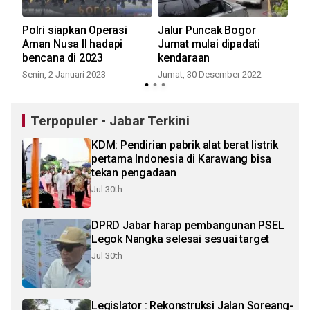
n
Polri siapkan Operasi
Jalur Puncak Bogor
So
Aman Nusa II hadapi
Jumat mulai dipadati
dit
bencana di 2023
kendaraan
pa
Senin, 2 Januari 2023
Jumat, 30 Desember 2022
Sel
Terpopuler - Jabar Terkini
KDM: Pendirian pabrik alat berat listrik
pertama Indonesia di Karawang bisa
tekan pengadaan
Jul 30th
DPRD Jabar harap pembangunan PSEL
Legok Nangka selesai sesuai target
Jul 30th
Legislator : Rekonstruksi Jalan Soreang-