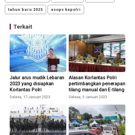
tahun baru 2023
asops kapolri
Terkait
Jalur arus mudik Lebaran
Alasan Korlantas Polri
Hu
2023 yang disiapkan
pertimbangkan penerapan
ter
an
Korlantas Polri
tilang manual dan E-tilang
Kam
Selasa, 17 Januari 2023
Selasa, 3 Januari 2023