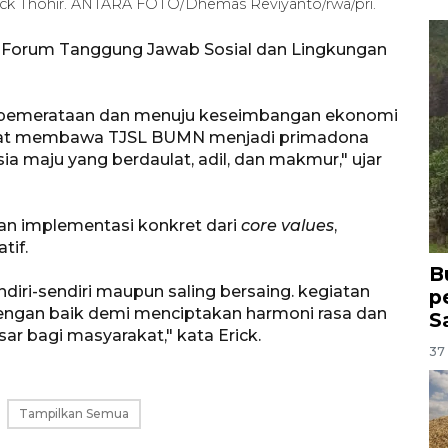
ick Thohir. ANTARA FOTO/Dhemas Reviyanto/rwa/pri.
 Forum Tanggung Jawab Sosial dan Lingkungan
p pemerataan dan menuju keseimbangan ekonomi
dapat membawa TJSL BUMN menjadi primadona
 maju yang berdaulat, adil, dan makmur," ujar
n implementasi konkret dari
core values
,
tif.
B
diri-sendiri maupun saling bersaing. kegiatan
p
dengan baik demi menciptakan harmoni rasa dan
S
r bagi masyarakat," kata Erick.
37 
Tampilkan Semua