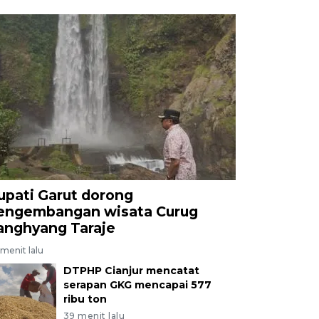
upati Garut dorong
engembangan wisata Curug
anghyang Taraje
menit lalu
DTPHP Cianjur mencatat
serapan GKG mencapai 577
ribu ton
39 menit lalu