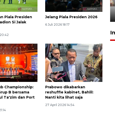
tetap kewenangan aparat
penegak hukum
29 Juli 2026 00:31
 Piala Presiden
Jelang Piala Presiden 2026
adion Si Jalak
6 Juli 2026 18:17
I
 20:42
ub Championship:
Prabowo dikabarkan
 Grup B bersama
reshuffle kabinet, Bahlil:
ul Ta'zim dan Port
Nanti kita lihat saja
27 April 2026 14:54
1:14