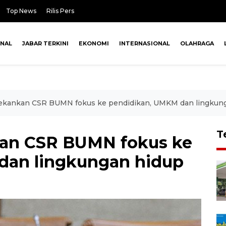
Top News
Rilis Pers
ONAL
JABAR TERKINI
EKONOMI
INTERNASIONAL
OLAHRAGA
 tekankan CSR BUMN fokus ke pendidikan, UMKM dan lingkun
T
kan CSR BUMN fokus ke
dan lingkungan hidup