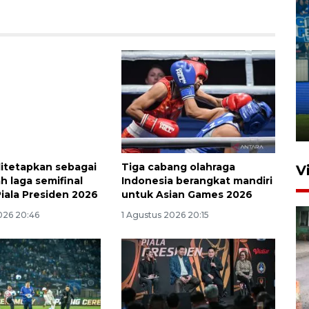
Penutupan latihan bela negara
dan manajerial SPPI di
Balikpapan
31 Juli 2026 18:01
 ditetapkan sebagai
Tiga cabang olahraga
V
h laga semifinal
Indonesia berangkat mandiri
Piala Presiden 2026
untuk Asian Games 2026
026 20:46
1 Agustus 2026 20:15
Pigai: Penangkapan begal