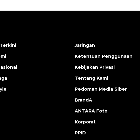
Terkini
Jaringan
omi
Ketentuan Penggunaan
nasional
Kebijakan Privasi
aga
Tentang Kami
yle
Pedoman Media Siber
BrandA
ANTARA Foto
Korporat
PPID