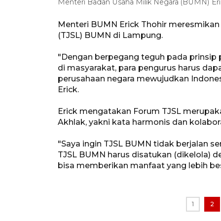
Menteri Badan Usaha Milik Negara (BUMN) Er
Menteri BUMN Erick Thohir meresmikan
(TJSL) BUMN di Lampung.
"Dengan berpegang teguh pada prinsi
di masyarakat, para pengurus harus 
perusahaan negara mewujudkan Indonesia
Erick.
Erick mengatakan Forum TJSL merupaka
Akhlak, yakni kata harmonis dan kolabora
"Saya ingin TJSL BUMN tidak berjalan sen
TJSL BUMN harus disatukan (dikelola) 
bisa memberikan manfaat yang lebih besa
1
2