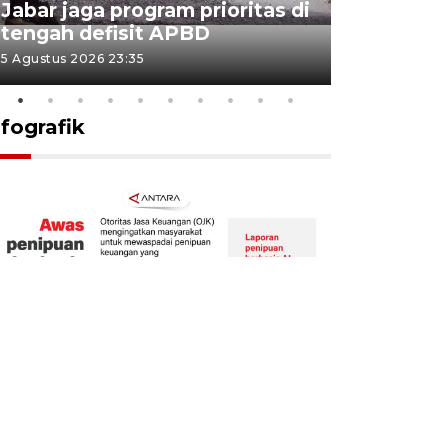
Jabar jaga program prioritas di
Sekolah 
tengah defisit APBD
dimulai
5 Agustus 2026 23:35
5 Agustus 202
nfografik