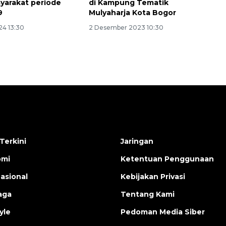
yarakat periode
di Kampung Tematik
9
Mulyaharja Kota Bogor
24 13:30
2 Desember 2023 10:30
Terkini
Jaringan
omi
Ketentuan Penggunaan
nasional
Kebijakan Privasi
aga
Tentang Kami
yle
Pedoman Media Siber