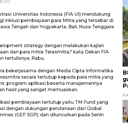
s UI)
trasi Universitas Indonesia (FIA UI) mendukung
 inklusi pembiayaan para Mitra yang tersebar di
awa Tengah dan Yogyakarta, Bali, Nusa Tenggara
velopment strategy dengan melakukan kajian
n dari para mitra Terasmitra," kata Dekan FIA
 tertulisnya, Rabu.
mitra bekerjasama dengan Media Cipta Informatika
B
asmitra secara tertutup kepada para mitra yang
g
ir, program aplikasi beserta manajemennya
P
ngan hasil yang sangat memuaskan.
2 j
likasi pembiayaan tertutup yaitu TM Fund yang
si dengan dukungan pendanaan dari Global
ammes (GEF SGP), dan diluncurkan pada Senin