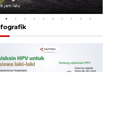
8 jam lalu
9 jam lalu
nfografik