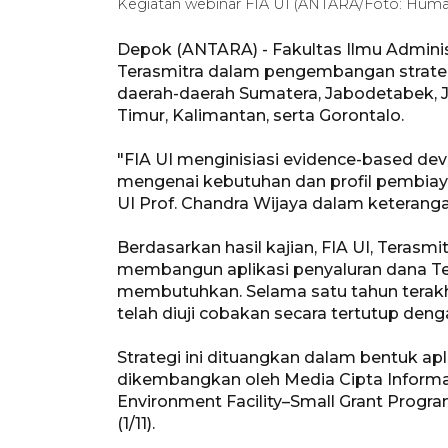
Kegiatan webinar FIA UI (ANTARA/Foto: Huma
Depok (ANTARA) - Fakultas Ilmu Adminis
Terasmitra dalam pengembangan strategi
daerah-daerah Sumatera, Jabodetabek, J
Timur, Kalimantan, serta Gorontalo.
"FIA UI menginisiasi evidence-based de
mengenai kebutuhan dan profil pembiayaa
UI Prof. Chandra Wijaya dalam keterangan
Berdasarkan hasil kajian, FIA UI, Teras
membangun aplikasi penyaluran dana Ter
membutuhkan. Selama satu tahun terakh
telah diuji cobakan secara tertutup de
Strategi ini dituangkan dalam bentuk ap
dikembangkan oleh Media Cipta Informa
Environment Facility–Small Grant Progr
(1/11).