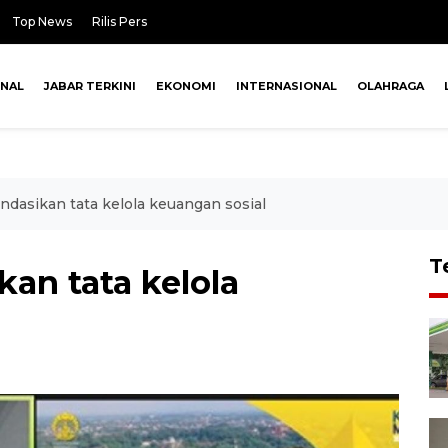
Top News
Rilis Pers
ONAL
JABAR TERKINI
EKONOMI
INTERNASIONAL
OLAHRAGA
ndasikan tata kelola keuangan sosial
T
an tata kelola