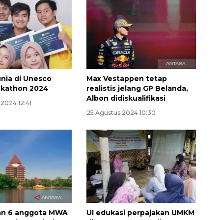
unia di Unesco
Max Vestappen tetap
ckathon 2024
realistis jelang GP Belanda,
Albon didiskualifikasi
2024 12:41
25 Agustus 2024 10:30
Waspadai penyakit saat
musim kemarau
2026-08-05 12:00:00
kan 6 anggota MWA
UI edukasi perpajakan UMKM