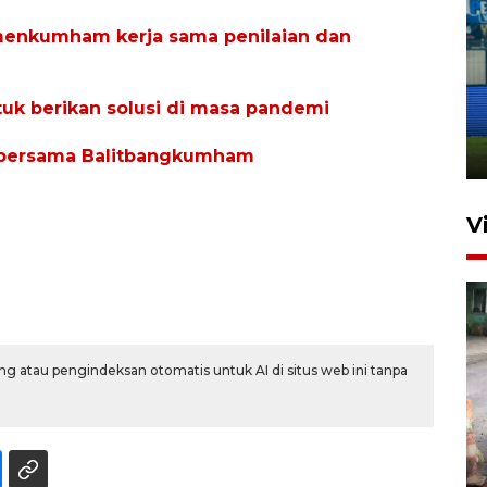
enkumham kerja sama penilaian dan
Penutupan latihan bela negara
dan manajerial SPPI di
ntuk berikan solusi di masa pandemi
Balikpapan
31 Juli 2026 18:01
asi bersama Balitbangkumham
V
g atau pengindeksan otomatis untuk AI di situs web ini tanpa
Pigai: Penangkapan begal
tetap kewenangan aparat
penegak hukum