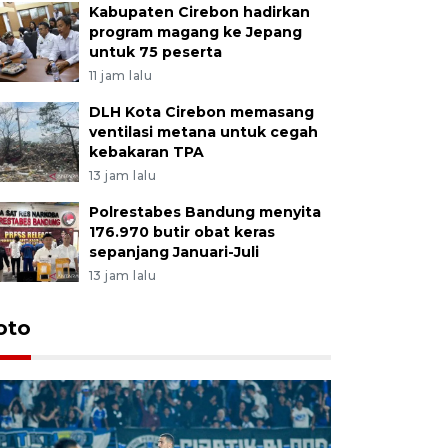
Kabupaten Cirebon hadirkan
program magang ke Jepang
untuk 75 peserta
11 jam lalu
DLH Kota Cirebon memasang
ventilasi metana untuk cegah
kebakaran TPA
13 jam lalu
Polrestabes Bandung menyita
176.970 butir obat keras
sepanjang Januari-Juli
13 jam lalu
oto