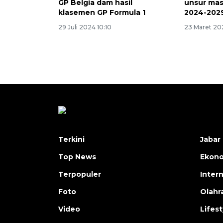
GP Belgia dam hasil
unsur mas
klasemen GP Formula 1
2024-202
29 Juli 2024 10:10
23 Maret 20
Terkini
Jabar 
Top News
Ekon
Terpopuler
Inter
Foto
Olahr
Video
Lifest