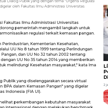
tual Dialog Publik yang dengan tema "Urgensi Regulasi
elar oleh Fakultas Ilmu Administrasi Universitas
 Fakultas Ilmu Administrasi Universitas
ndorong pemerintah mengambil langkah untuk
monisasikan regulasi terkait kemasan pangan.
 Perindustrian, Kementerian Kesehatan,
lalui UU No 8 tahun 1999 tentang Perlindungan
 Pangan, dan UU No 32 tahun 2002 tentang
 dengan UU No 35 tahun 2014 yang memberikan
uk melindungi Kesehatan masyarakat," kata Ima
L
P
D
Publik yang diselenggarakan secara virtual
2 j
an BPA dalam Kemasan Pangan" yang digelar
as Indonesia (FIA UI).
melihat perkembangan kebutuhan masyarakat
taran internasional dengan melakukan benchmark