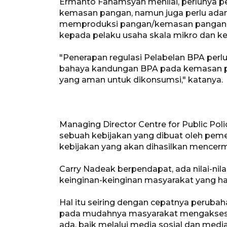
Ermanto Fahamsyah menilai, perlunya 
kemasan pangan, namun juga perlu ada
memproduksi pangan/kemasan pangan 
kepada pelaku usaha skala mikro dan kec
"Penerapan regulasi Pelabelan BPA perl
bahaya kandungan BPA pada kemasan p
yang aman untuk dikonsumsi," katanya.
Managing Director Centre for Public Pol
sebuah kebijakan yang dibuat oleh peme
kebijakan yang akan dihasilkan mencerm
Carry Nadeak berpendapat, ada nilai-ni
keinginan-keinginan masyarakat yang har
Hal itu seiring dengan cepatnya peruba
pada mudahnya masyarakat mengakses in
ada, baik melalui media sosial dan medi