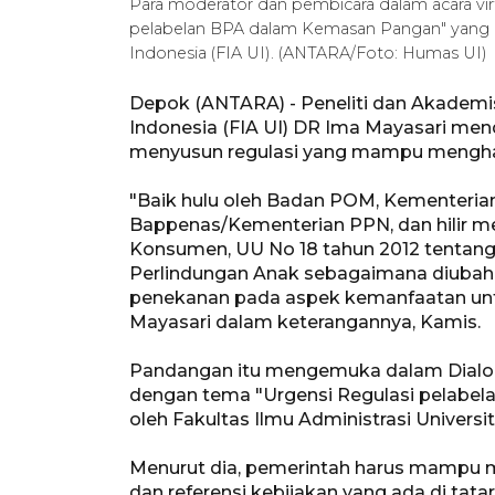
Para moderator dan pembicara dalam acara vir
pelabelan BPA dalam Kemasan Pangan" yang dig
Indonesia (FIA UI). (ANTARA/Foto: Humas UI)
Depok (ANTARA) - Peneliti dan Akademisi
Indonesia (FIA UI) DR Ima Mayasari me
menyusun regulasi yang mampu menghar
"Baik hulu oleh Badan POM, Kementerian
Bappenas/Kementerian PPN, dan hilir me
Konsumen, UU No 18 tahun 2012 tentang
Perlindungan Anak sebagaimana diubah
penekanan pada aspek kemanfaatan unt
Mayasari dalam keterangannya, Kamis.
Pandangan itu mengemuka dalam Dialog 
dengan tema "Urgensi Regulasi pelabel
oleh Fakultas Ilmu Administrasi Universit
Menurut dia, pemerintah harus mampu 
dan referensi kebijakan yang ada di ta