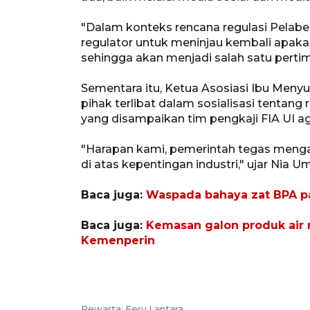
"Dalam konteks rencana regulasi Pelabelan
regulator untuk meninjau kembali apakah 
sehingga akan menjadi salah satu pert
Sementara itu, Ketua Asosiasi Ibu Meny
pihak terlibat dalam sosialisasi tenta
yang disampaikan tim pengkaji FIA UI ag
"Harapan kami, pemerintah tegas men
di atas kepentingan industri," ujar Nia Um
Baca juga:
Waspada bahaya zat BPA 
Baca juga:
Kemasan galon produk air 
Kemenperin
Pewarta: Feru Lantara