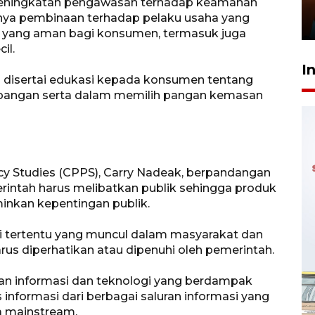
Presiden
peningkatan pengawasan terhadap keamanan
nya pembinaan terhadap pelaku usaha yang
29 Juli 2026 01:36
yang aman bagi konsumen, termasuk juga
il.
I
u disertai edukasi kepada konsumen tentang
angan serta dalam memilih pangan kemasan
icy Studies (CPPS), Carry Nadeak, berpandangan
rintah harus melibatkan publik sehingga produk
inkan kepentingan publik.
lai tertentu yang muncul dalam masyarakat dan
us diperhatikan atau dipenuhi oleh pemerintah.
han informasi dan teknologi yang berdampak
formasi dari berbagai saluran informasi yang
a mainstream.