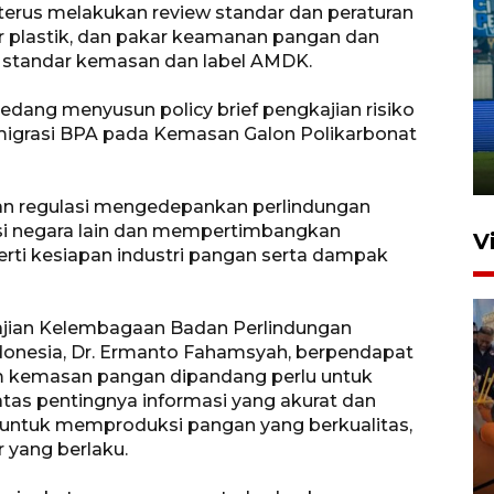
erus melakukan review standar dan peraturan
r plastik, dan pakar keamanan pangan dan
 standar kemasan dan label AMDK.
Penutupan latihan bela negara
dang menyusun policy brief pengkajian risiko
dan manajerial SPPI di
migrasi BPA pada Kemasan Galon Polikarbonat
Balikpapan
31 Juli 2026 18:01
n regulasi mengedepankan perlindungan
si negara lain dan mempertimbangkan
V
rti kesiapan industri pangan serta dampak
ajian Kelembagaan Badan Perlindungan
onesia, Dr. Ermanto Fahamsyah, berpendapat
m kemasan pangan dipandang perlu untuk
tas pentingnya informasi yang akurat dan
 untuk memproduksi pangan yang berkualitas,
Taklukkan DPMM FC, Persib
 yang berlaku.
amankan tiket semifinal Piala