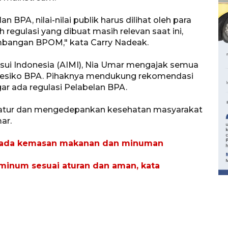
 BPA, nilai-nilai publik harus dilihat oleh para
regulasi yang dibuat masih relevan saat ini,
imbangan BPOM," kata Carry Nadeak.
usui Indonesia (AIMI), Nia Umar mengajak semua
ng resiko BPA. Pihaknya mendukung rekomendasi
ar ada regulasi Pelabelan BPA.
gatur dan mengedepankan kesehatan masyarakat
ar.
160 ribu sambungan baru
pada kemasan makanan dan minuman
jaringan gas 2026
2026-08-07 18:00:00
minum sesuai aturan dan aman, kata