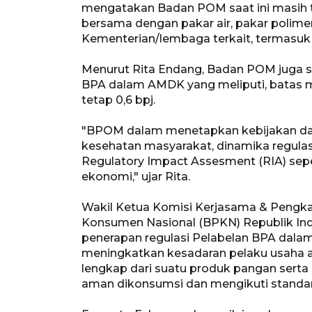
mengatakan Badan POM saat ini masih t
bersama dengan pakar air, pakar polime
Kementerian/lembaga terkait, termasuk
Menurut Rita Endang, Badan POM juga se
BPA dalam AMDK yang meliputi, batas 
tetap 0,6 bpj.
"BPOM dalam menetapkan kebijakan da
kesehatan masyarakat, dinamika regula
Regulatory Impact Assesment (RIA) sepe
ekonomi," ujar Rita.
Wakil Ketua Komisi Kerjasama & Pengk
Konsumen Nasional (BPKN) Republik Ind
penerapan regulasi Pelabelan BPA dala
meningkatkan kesadaran pelaku usaha a
lengkap dari suatu produk pangan serta
aman dikonsumsi dan mengikuti standar