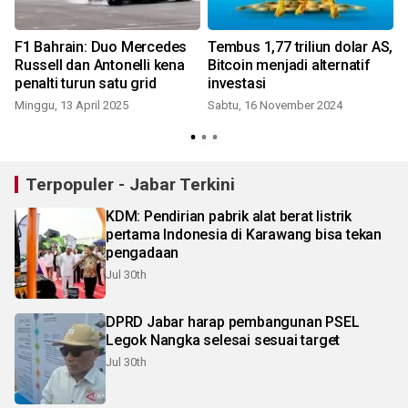
F1 Bahrain: Duo Mercedes
Tembus 1,77 triliun dolar AS,
Russell dan Antonelli kena
Bitcoin menjadi alternatif
penalti turun satu grid
investasi
Minggu, 13 April 2025
Sabtu, 16 November 2024
S
Terpopuler - Jabar Terkini
KDM: Pendirian pabrik alat berat listrik
pertama Indonesia di Karawang bisa tekan
pengadaan
Jul 30th
DPRD Jabar harap pembangunan PSEL
Legok Nangka selesai sesuai target
Jul 30th