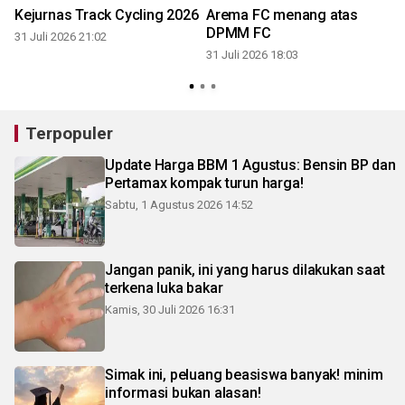
Kejurnas Track Cycling 2026
Arema FC menang atas
DPMM FC
31 Juli 2026 21:02
31 Juli 2026 18:03
3
Terpopuler
Update Harga BBM 1 Agustus: Bensin BP dan
Pertamax kompak turun harga!
Sabtu, 1 Agustus 2026 14:52
Jangan panik, ini yang harus dilakukan saat
terkena luka bakar
Kamis, 30 Juli 2026 16:31
Simak ini, peluang beasiswa banyak! minim
informasi bukan alasan!