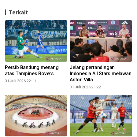
Terkait
Persib Bandung menang
Jelang pertandingan
atas Tampines Rovers
Indonesia All Stars melawan
Aston Villa
31 Juli 2026 22:11
31 Juli 2026 21:22
3