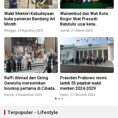
7
Wakil Menteri Kebudayaan
Wamenbud dan Wali Kota
buka pameran Bandung Art
Bogor lihat Prasasti
Month
Batutulis usai kena
vandalisme
Minggu, 24 Agustus 2025
Jumat, 21 Maret 2025
Raffi Ahmad dan Giring
Presiden Prabowo resmi
Ganesha meresmikan
lantik 55 pejabat wakil
bioskop pertama di Cibadak
menteri 2024-2029
Sukabumi
Kamis, 5 Desember 2024
Senin, 21 Oktober 2024
Terpopuler - Lifestyle