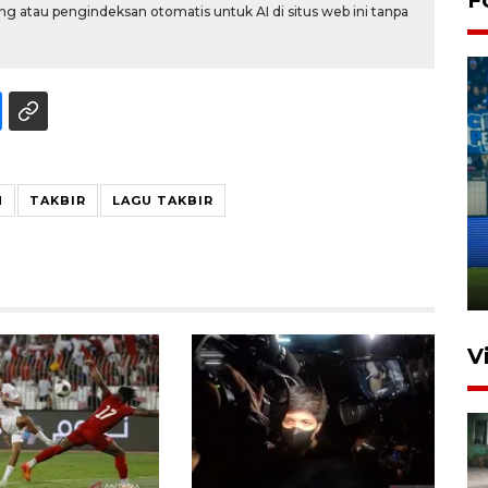
g atau pengindeksan otomatis untuk AI di situs web ini tanpa
Penutupan latihan bela negara
H
TAKBIR
LAGU TAKBIR
dan manajerial SPPI di
Balikpapan
31 Juli 2026 18:01
V