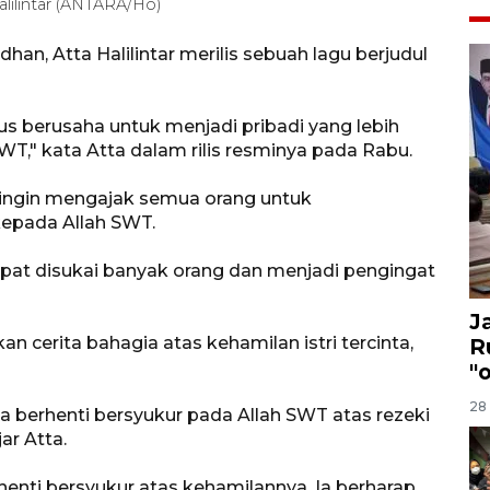
alilintar (ANTARA/Ho)
han, Atta Halilintar merilis sebuah lagu berjudul
erus berusaha untuk menjadi pribadi yang lebih
WT," kata Atta dalam rilis resminya pada Rabu.
 ingin mengajak semua orang untuk
epada Allah SWT.
apat disukai banyak orang dan menjadi pengingat
J
n cerita bahagia atas kehamilan istri tercinta,
R
"
28 
isa berhenti bersyukur pada Allah SWT atas rezeki
ar Atta.
henti bersyukur atas kehamilannya. Ia berharap