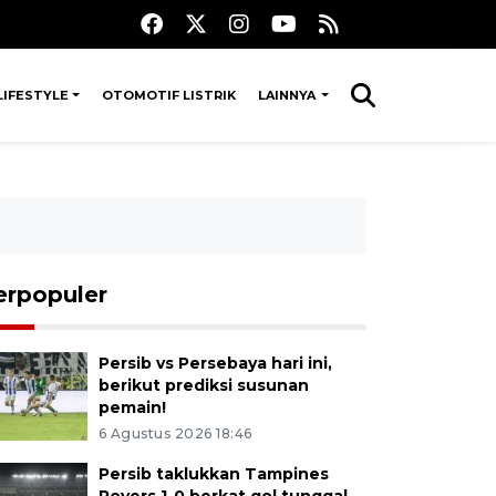
LIFESTYLE
OTOMOTIF LISTRIK
LAINNYA
erpopuler
Persib vs Persebaya hari ini,
berikut prediksi susunan
pemain!
6 Agustus 2026 18:46
Persib taklukkan Tampines