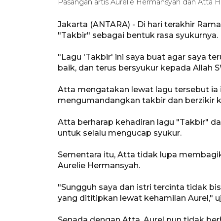
Pasangan artis Aurelie Hermansyah dan Atta H
Jakarta (ANTARA) - Di hari terakhir Ramad
"Takbir" sebagai bentuk rasa syukurnya.
"Lagu 'Takbir' ini saya buat agar saya t
baik, dan terus bersyukur kepada Allah S
Atta mengatakan lewat lagu tersebut ia
mengumandangkan takbir dan berzikir k
Atta berharap kehadiran lagu "Takbir" d
untuk selalu mengucap syukur.
Sementara itu, Atta tidak lupa membagika
Aurelie Hermansyah.
"Sungguh saya dan istri tercinta tidak b
yang dititipkan lewat kehamilan Aurel," uj
Senada dengan Atta, Aurel pun tidak ber