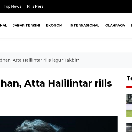
Top News
Rilis Pers
ONAL
JABAR TERKINI
EKONOMI
INTERNASIONAL
OLAHRAGA
han, Atta Halilintar rilis lagu "Takbir"
T
an, Atta Halilintar rilis