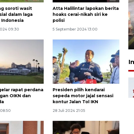
g soroti wasit
Atta Halilintar lapokan berita
sial dalam laga
hoaks cerai-nikah siri ke
Pigai: Penangkapan begal
s Indonesia
polisi
tetap kewenangan aparat
2024 09:30
5 September 2024 13:00
penegak hukum
29 Juli 2026 00:31
I
gelar rapat perdana
Presiden pilih kendarai
ngan OIKN dan
sepeda motor jajal sensasi
da
kontur Jalan Tol IKN
 08:50
28 Juli 2024 21:05