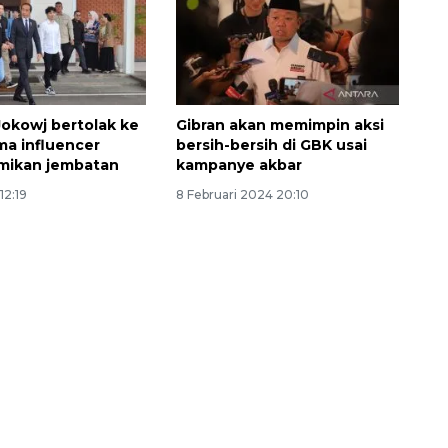
Jokowj bertolak ke
Gibran akan memimpin aksi
ma influencer
bersih-bersih di GBK usai
mikan jembatan
kampanye akbar
12:19
8 Februari 2024 20:10
Ekonomi triwulan II-2026
tumbuh 5,29 persen
2026-08-06 18:45:00