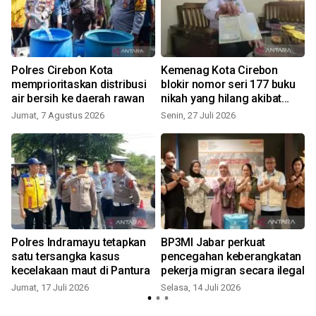
Polres Cirebon Kota
Kemenag Kota Cirebon
n
memprioritaskan distribusi
blokir nomor seri 177 buku
air bersih ke daerah rawan
nikah yang hilang akibat
pencurian
Jumat, 7 Agustus 2026
Senin, 27 Juli 2026
S
Polres Indramayu tetapkan
BP3MI Jabar perkuat
satu tersangka kasus
pencegahan keberangkatan
kecelakaan maut di Pantura
pekerja migran secara ilegal
Jumat, 17 Juli 2026
Selasa, 14 Juli 2026
S