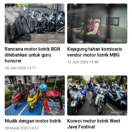
Rencana motor listrik BGN
Kejagung tahan komisaris
dihibahkan untuk guru
vendor motor listrik MBG
l
honorer
12 Juni 2026 19:48
26 Juni 2026 14:17
Mudik dengan motor listrik
Konvoi motor listrik West
Java Festival
28 Maret 2025 14:57
1