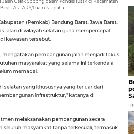
 Jalan Celak Sodong dalam kondisi rusak di Kecamatan
 Barat. ANTARA/Ilham Nugraha
abupaten (Pemkab) Bandung Barat, Jawa Barat,
s jalan di wilayah selatan guna mempercepat
di kawasan tersebut.
ail, mengatakan pembangunan jalan menjadi fokus
tuhan masyarakat yang selama ini terkendala
 belum memadai.
B
selatan yang khususnya yang terluar dari
p
S
pembangunan infrastruktur,” katanya di
1 j
omitmen melaksanakan pembangunan secara
 seluruh masyarakat tanpa terkecuali, termasuk