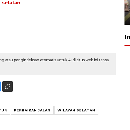
tetap kewenangan aparat
h selatan
penegak hukum
29 Juli 2026 00:31
I
g atau pengindeksan otomatis untuk AI di situs web ini tanpa
TUR
PERBAIKAN JALAN
WILAYAH SELATAN