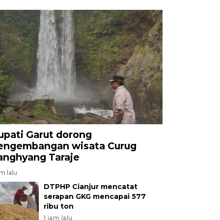
upati Garut dorong
engembangan wisata Curug
anghyang Taraje
am lalu
DTPHP Cianjur mencatat
serapan GKG mencapai 577
ribu ton
1 jam lalu