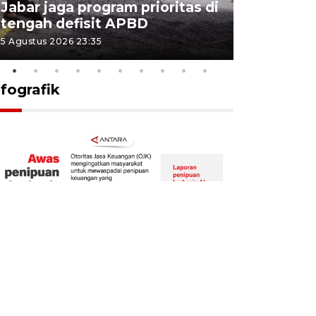
Jabar jaga program prioritas di
Sekolah 
tengah defisit APBD
dimulai
5 Agustus 2026 23:35
5 Agustus 202
nfografik