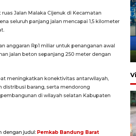
 ruas Jalan Malaka Cijenuk di Kecamatan
ena seluruh panjang jalan mencapai 1,5 kilometer
t.
Penutupan latihan bela negara
dan manajerial SPPI di
n anggaran Rp1 miliar untuk penanganan awal
Balikpapan
an jalan beton sepanjang 250 meter dengan
31 Juli 2026 18:01
V
at meningkatkan konektivitas antarwilayah,
distribusi barang, serta mendorong
pembangunan di wilayah selatan Kabupaten
Pigai: Penangkapan begal
m dengan judul:
Pemkab Bandung Barat