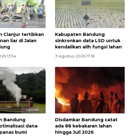
 Cianjur tertibkan
Kabupaten Bandung
an liar di Jalan
sinkronkan data LSD untuk
dung
kendalikan alih fungsi lahan
026 13:54
3 Agustus 2026 17:16
n Bandung
Disdamkar Bandung catat
ptimalisasi dana
ada 88 kebakaran lahan
l panas bumi
hingga Juli 2026