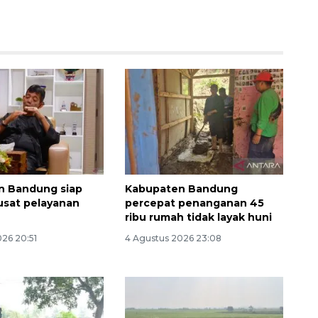
n Bandung siap
Kabupaten Bandung
usat pelayanan
percepat penanganan 45
Ekspedisi Rupiah Berdaulat
ribu rumah tidak layak huni
2026 sambangi Papua
026 20:51
4 Agustus 2026 23:08
2026-08-06 13:15:00