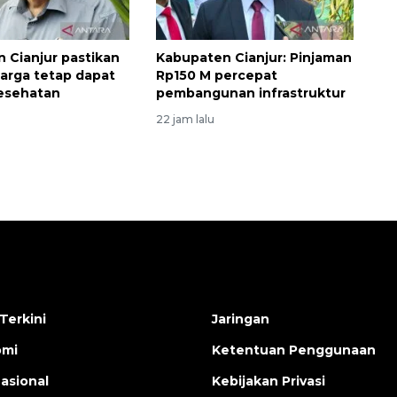
 Cianjur pastikan
Kabupaten Cianjur: Pinjaman
arga tetap dapat
Rp150 M percepat
esehatan
pembangunan infrastruktur
22 jam lalu
Terkini
Jaringan
omi
Ketentuan Penggunaan
nasional
Kebijakan Privasi