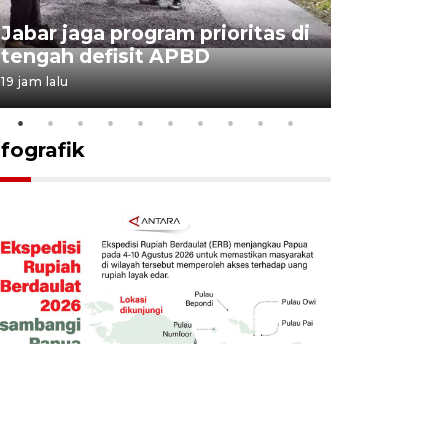
KSP past
Jabar jaga program prioritas di
Sekolah 
tengah defisit APBD
dimulai
19 jam lalu
19 jam lalu
nfografik