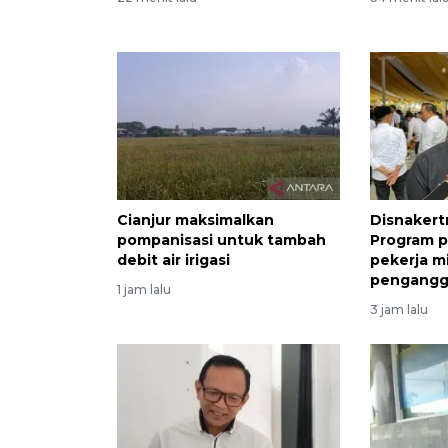
Cianjur maksimalkan
Disnakertr
pompanisasi untuk tambah
Program 
debit air irigasi
pekerja m
pengangg
1 jam lalu
3 jam lalu