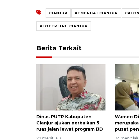
CIANJUR
KEMENHAJ CIANJUR
CALON
KLOTER HAJI CIANJUR
Berita Terkait
Dinas PUTR Kabupaten
Wamen Di
Cianjur ajukan perbaikan 5
merupaka
ruas jalan lewat program IJD
pusat pen
22 menit lalu
34 menit lal