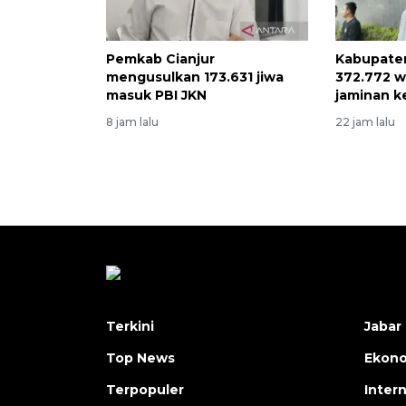
Pemkab Cianjur
Kabupaten
mengusulkan 173.631 jiwa
372.772 w
masuk PBI JKN
jaminan k
8 jam lalu
22 jam lalu
Terkini
Jabar 
Top News
Ekon
Terpopuler
Inter