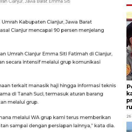
ah Cianjur, Jawa Barat Emma Siti
n Umrah Kabupaten Cianjur, Jawa Barat
asal Cianjur mencapai 90 persen menjelang
n Umrah Cianjur Emma Siti Fatimah di Cianjur,
 secara intensif melalui grup komunikasi
an terkait manasik haji hingga informasi teknis
P
k
ama di Tanah Suci, termasuk aturan barang
p
an melalui grup.
r
26 
 mana melalui WA grup kami terus memberikan
an sampai dengan persiapan lainnya,” kata dia.