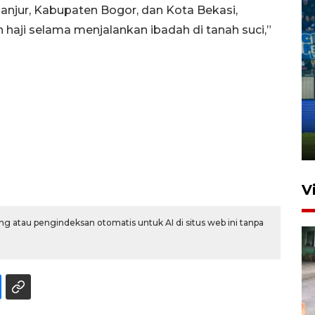
anjur, Kabupaten Bogor, dan Kota Bekasi,
aji selama menjalankan ibadah di tanah suci,”
Penutupan latihan bela negara
dan manajerial SPPI di
Balikpapan
31 Juli 2026 18:01
V
g atau pengindeksan otomatis untuk AI di situs web ini tanpa