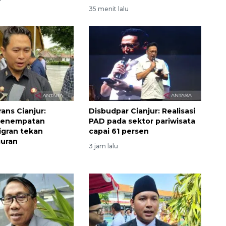
35 menit lalu
ans Cianjur:
Disbudpar Cianjur: Realisasi
penempatan
PAD pada sektor pariwisata
igran tekan
capai 61 persen
uran
3 jam lalu
Sinyal positif perekonomian
Indonesia
2026-08-05 15:00:00