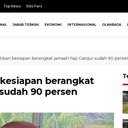
Top News
Rilis Pers
ONAL
JABAR TERKINI
EKONOMI
INTERNASIONAL
OLAHRAGA
ikan kesiapan berangkat jamaah haji Cianjur sudah 90 perse
T
kesiapan berangkat
 sudah 90 persen