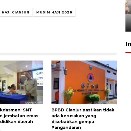
Pigai: Penangkapan begal
tetap kewenangan aparat
 HAJI CIANJUR
MUSIM HAJI 2026
penegak hukum
29 Juli 2026 00:31
I
kdasmen: SNT
BPBD Cianjur pastikan tidak
n jembatan emas
ada kerusakan yang
didikan daerah
disebabkan gempa
Pangandaran
u