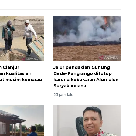
 Cianjur
Jalur pendakian Gunung
n kualitas air
Gede-Pangrango ditutup
aat musim kemarau
karena kebakaran Alun-alun
Suryakancana
160 ribu sambungan baru
23 jam lalu
jaringan gas 2026
2026-08-07 18:00:00