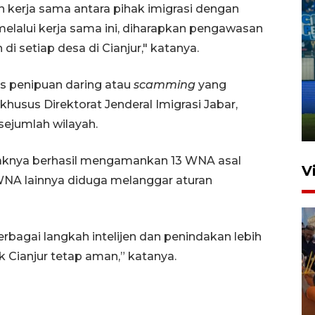
kerja sama antara pihak imigrasi dengan
lalui kerja sama ini, diharapkan pengawasan
di setiap desa di Cianjur," katanya.
Penutupan latihan bela negara
s penipuan daring atau
scamming
yang
dan manajerial SPPI di
Balikpapan
usus Direktorat Jenderal Imigrasi Jabar,
sejumlah wilayah.
31 Juli 2026 18:01
haknya berhasil mengamankan 13 WNA asal
V
WNA lainnya diduga melanggar aturan
berbagai langkah intelijen dan penindakan lebih
 Cianjur tetap aman,” katanya.
Taklukkan DPMM FC, Persib