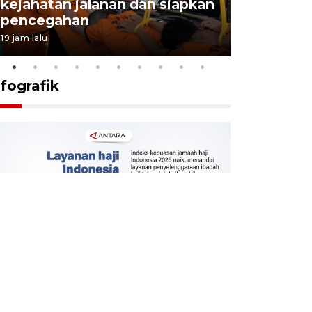
kejahatan jalanan dan siapkan
Jabar jag
pencegahan
tengah d
19 jam lalu
5 Agustus 202
nfografik