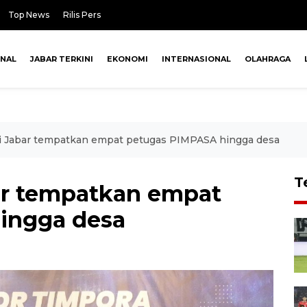
Top News
Rilis Pers
ONAL
JABAR TERKINI
EKONOMI
INTERNASIONAL
OLAHRAGA
si Jabar tempatkan empat petugas PIMPASA hingga desa
T
bar tempatkan empat
ingga desa