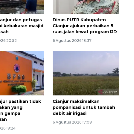
anjur dan petugas
Dinas PUTR Kabupaten
 kebakaran masjid
Cianjur ajukan perbaikan 5
asah
ruas jalan lewat program IJD
026 20:52
6 Agustus 2026 18:37
jur pastikan tidak
Cianjur maksimalkan
akan yang
pompanisasi untuk tambah
an gempa
debit air irigasi
ran
6 Agustus 2026 17:08
026 18:24