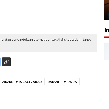
amankan tiket semifinal Piala
Presiden
29 Juli 2026 01:36
I
g atau pengindeksan otomatis untuk AI di situs web ini tanpa
DIRJEN IMIGRASI JABAR
RAKOR TIM PORA