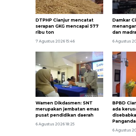
DTPHP Cianjur mencatat
Damkar Ci
serapan GKG mencapai 577
menangani
ribu ton
dan madr
7 Agustus 2026 15:46
6 Agustus 2
Wamen Dikdasmen: SNT
BPBD Cian
merupakan jembatan emas
ada kerus
pusat pendidikan daerah
disebabk
Panganda
6 Agustus 2026 18:25
6 Agustus 2