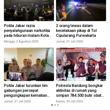
Polda Jabar razia
2 orang tewas dalam
penyalahgunaan narkotika
kecelakaan pikap di Tol
pada hiburan malam Kota
Cipularang Purwakarta
Bandung
Minggu, 2 Agustus 2026
Jumat, 31 Juli 2026
K
i
Polda Jabar turunkan tim
Polresta Bandung bongkar
gabungan percepat
aktivitas di rumah yang
pengungkapan kematian
simpan 784.500 butir obat
satpam di Waduk Jatiluhur
keras
Jumat, 31 Juli 2026
Kamis, 30 Juli 2026
S