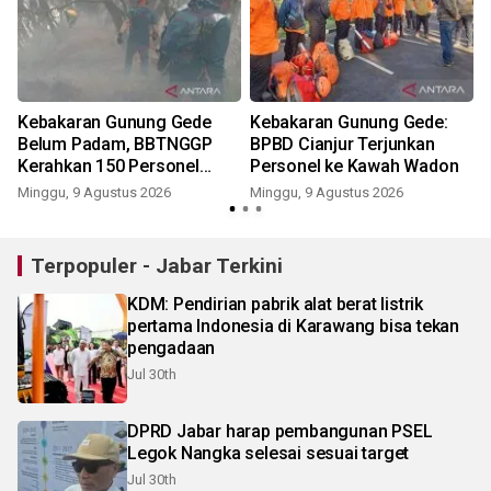
Kebakaran Gunung Gede
Kebakaran Gunung Gede:
Belum Padam, BBTNGGP
BPBD Cianjur Terjunkan
Kerahkan 150 Personel
Personel ke Kawah Wadon
Tambahan
Minggu, 9 Agustus 2026
Minggu, 9 Agustus 2026
Terpopuler - Jabar Terkini
KDM: Pendirian pabrik alat berat listrik
pertama Indonesia di Karawang bisa tekan
pengadaan
Jul 30th
DPRD Jabar harap pembangunan PSEL
Legok Nangka selesai sesuai target
Jul 30th