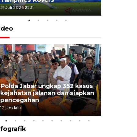
31 Juli 2026 22:11
31 Juli 2026 21
ideo
Polda Jabar ungkap 352 kasus
kejahatan jalanan dan siapkan
Jabar jag
pencegahan
tengah d
12 jam lalu
5 Agustus 202
nfografik