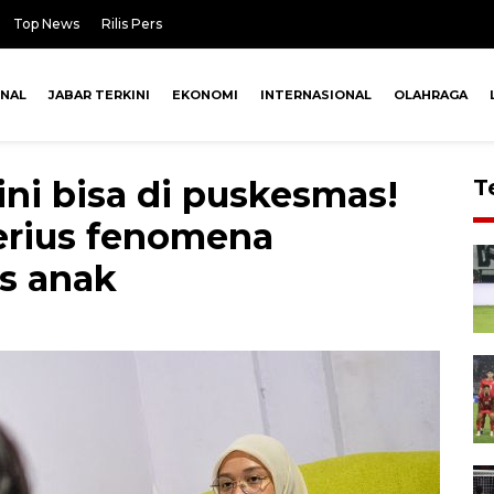
Top News
Rilis Pers
ONAL
JABAR TERKINI
EKONOMI
INTERNASIONAL
OLAHRAGA
ini bisa di puskesmas!
T
erius fenomena
s anak