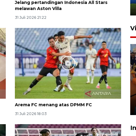
Jelang pertandingan Indonesia All Stars
31 Juli 2026 18:01
melawan Aston Villa
31 Juli 2026 21:22
V
Taklukkan DPMM FC, Persib
amankan tiket semifinal Piala
Presiden
Arema FC menang atas DPMM FC
29 Juli 2026 01:36
31 Juli 2026 18:03
I