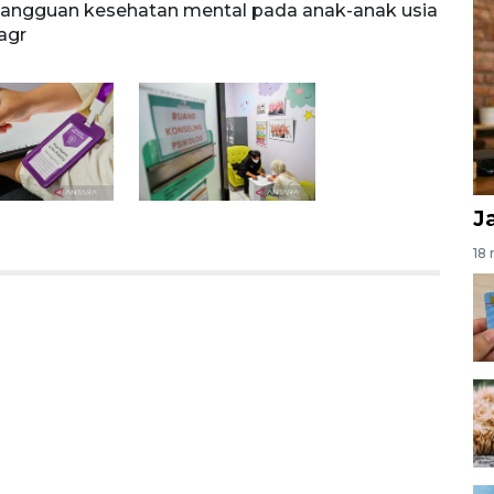
 gangguan kesehatan mental pada anak-anak usia
meres
agr
sekol
J
18 