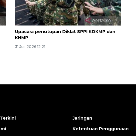
Upacara penutupan Diklat SPPI KDKMP dan
KNMP
31 Juli 2026 12:21
Awas penipuan berbasis AI
2026-08-07 13:45:00
Terkini
Jaringan
omi
Ketentuan Penggunaan