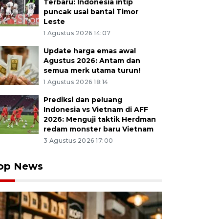
Terbaru: Indonesia intip
puncak usai bantai Timor
Leste
1 Agustus 2026 14:07
Update harga emas awal
Agustus 2026: Antam dan
semua merk utama turun!
1 Agustus 2026 18:14
Prediksi dan peluang
Indonesia vs Vietnam di AFF
2026: Menguji taktik Herdman
redam monster baru Vietnam
3 Agustus 2026 17:00
op News
log mencatat percakapan saat mendengarkan keluhan 
im Adjie, Bandung, Jawa Barat, Rabu (13/5/2026). Peme
adirkan pelayanan psikologi klinis di 12 puskesmas y