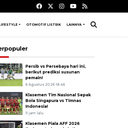
LIFESTYLE
OTOMOTIF LISTRIK
LAINNYA
erpopuler
Persib vs Persebaya hari ini,
berikut prediksi susunan
pemain!
6 Agustus 2026 18:46
Klasemen Tim Nasional Sepak
Bola Singapura vs Timnas
Indonesia!
11 jam lalu
Klasemen Piala AFF 2026