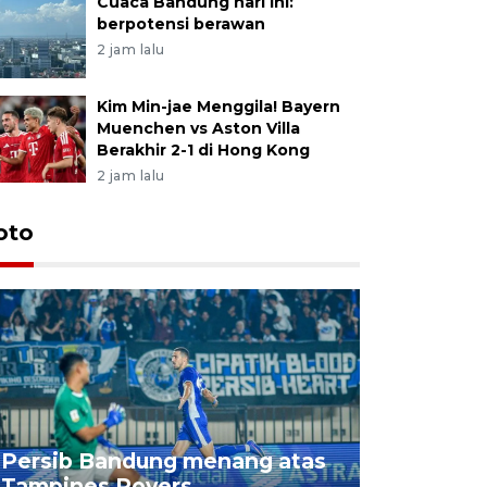
Cuaca Bandung hari ini:
berpotensi berawan
2 jam lalu
Kim Min-jae Menggila! Bayern
Muenchen vs Aston Villa
Berakhir 2-1 di Hong Kong
2 jam lalu
oto
Jelang p
Persib Bandung menang atas
Indonesia
Tampines Rovers
Aston Vil