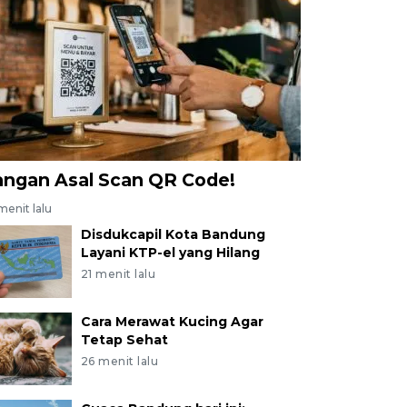
pons tingginya tingkat stres dan gangguan kesehatan
ah. ANTARA FOTO/Raisan Al Farisi/agr
angan Asal Scan QR Code!
menit lalu
Disdukcapil Kota Bandung
Layani KTP-el yang Hilang
21 menit lalu
Cara Merawat Kucing Agar
Tetap Sehat
26 menit lalu