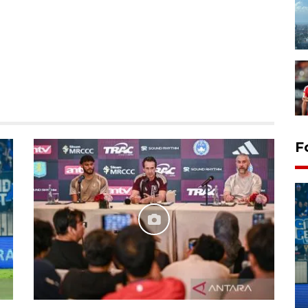
F
Penutupan latihan bela negara
dan manajerial SPPI di
Balikpapan