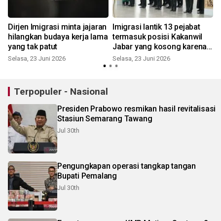
m
Dirjen Imigrasi minta jajaran
Imigrasi lantik 13 pejabat
hilangkan budaya kerja lama
termasuk posisi Kakanwil
yang tak patut
Jabar yang kosong karena
tangkapan KPK
Selasa, 23 Juni 2026
Selasa, 23 Juni 2026
K
Terpopuler - Nasional
Presiden Prabowo resmikan hasil revitalisasi
Stasiun Semarang Tawang
Jul 30th
Pengungkapan operasi tangkap tangan
Bupati Pemalang
Jul 30th