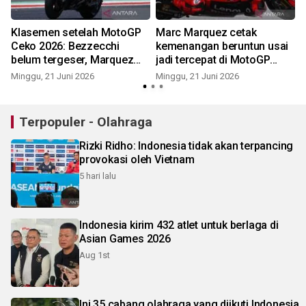
Klasemen setelah MotoGP
Marc Marquez cetak
n
Ceko 2026: Bezzecchi
kemenangan beruntun usai
belum tergeser, Marquez
jadi tercepat di MotoGP
urutan keempat
Ceko 2026
Minggu, 21 Juni 2026
Minggu, 21 Juni 2026
S
Terpopuler - Olahraga
Rizki Ridho: Indonesia tidak akan terpancing
provokasi oleh Vietnam
5 hari lalu
Indonesia kirim 432 atlet untuk berlaga di
Asian Games 2026
Aug 1st
Ini 35 cabang olahraga yang diikuti Indonesia