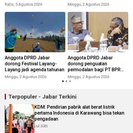
Rabu, 5 Agustus 2026
Minggu, 2 Agustus 2026
a
Anggota DPRD Jabar
Anggota DPRD Jabar
dorong Festival Layang-
dorong penguatan
Layang jadi agenda tahunan
permodalan bagi PT BPR
Cirebon
Minggu, 2 Agustus 2026
Minggu, 2 Agustus 2026
J
Terpopuler - Jabar Terkini
KDM: Pendirian pabrik alat berat listrik
pertama Indonesia di Karawang bisa tekan
pengadaan
Jul 30th