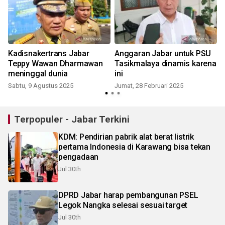
n
Kadisnakertrans Jabar
Anggaran Jabar untuk PSU
Teppy Wawan Dharmawan
Tasikmalaya dinamis karena
meninggal dunia
ini
Sabtu, 9 Agustus 2025
Jumat, 28 Februari 2025
R
Terpopuler - Jabar Terkini
KDM: Pendirian pabrik alat berat listrik
pertama Indonesia di Karawang bisa tekan
pengadaan
Jul 30th
DPRD Jabar harap pembangunan PSEL
Legok Nangka selesai sesuai target
Jul 30th