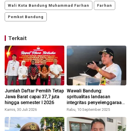
Wali Kota Bandung Muhammad Farhan
Farhan
Pemkot Bandung
Terkait
Jumlah Daftar Pemilih Tetap
Wawali Bandung:
Jawa Barat capai 37,7 juta
spritualitas landasan
hingga semester I 2026
integritas penyelenggaraan
Pemilu
Kamis, 30 Juli 2026
Rabu, 10 September 2025
S