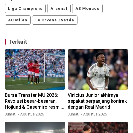
Liga Champions
Arsenal
AS Monaco
AC Milan
FK Crvena Zvezda
Terkait
Bursa Transfer MU 2026:
Vinicius Junior akhirnya
Revolusi besar-besaran,
sepakat perpanjang kontrak
Hojlund & Casemiro resmi
dengan Real Madrid
didepak!
Jumat, 7 Agustus 2026
Jumat, 7 Agustus 2026
M