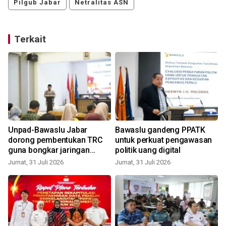
Pilgub Jabar
Netralitas ASN
Terkait
Unpad-Bawaslu Jabar
Bawaslu gandeng PPATK
dorong pembentukan TRC
untuk perkuat pengawasan
guna bongkar jaringan
politik uang digital
politik uang
Jumat, 31 Juli 2026
Jumat, 31 Juli 2026
K