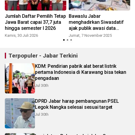
n
Jumlah Daftar Pemilih Tetap
Bawaslu Jabar
Jawa Barat capai 37,7 juta
menghadirkan Siwasdatif
hingga semester I 2026
ajak publik awasi data
pemilih
Kamis, 30 Juli 2026
Jumat, 7 November 2025
S
Terpopuler - Jabar Terkini
KDM: Pendirian pabrik alat berat listrik
pertama Indonesia di Karawang bisa tekan
pengadaan
Jul 30th
DPRD Jabar harap pembangunan PSEL
Legok Nangka selesai sesuai target
Jul 30th