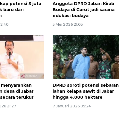
ap potensi 3 juta
Anggota DPRD Jabar: Kirab
k baru dari
Budaya di Garut jadi sarana
n
edukasi budaya
22:40
5 Mei 2026 21:05
r menyarankan
DPRD soroti potensi sebaran
 desa di Jabar
lahan kelapa sawit di Jabar
Vaksin HPV untuk siswa laki-
 secara terukur
hingga 4.000 hektare
laki
026 21:27
7 Januari 2026 05:24
2026-08-06 06:30:00