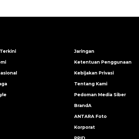
Terkini
Jaringan
omi
Ketentuan Penggunaan
nasional
Kebijakan Privasi
aga
Tentang Kami
yle
Pedoman Media Siber
BrandA
ANTARA Foto
Korporat
PPID