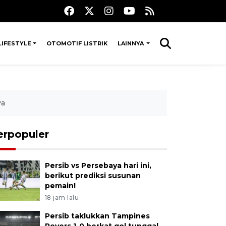
LIFESTYLE
OTOMOTIF LISTRIK
LAINNYA
ya
erpopuler
Persib vs Persebaya hari ini,
berikut prediksi susunan
pemain!
18 jam lalu
Persib taklukkan Tampines