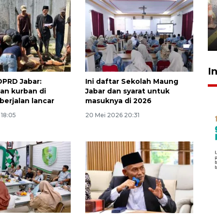
Pigai: Penangkapan begal
tetap kewenangan aparat
penegak hukum
29 Juli 2026 00:31
I
DPRD Jabar:
Ini daftar Sekolah Maung
an kurban di
Jabar dan syarat untuk
berjalan lancar
masuknya di 2026
 18:05
20 Mei 2026 20:31