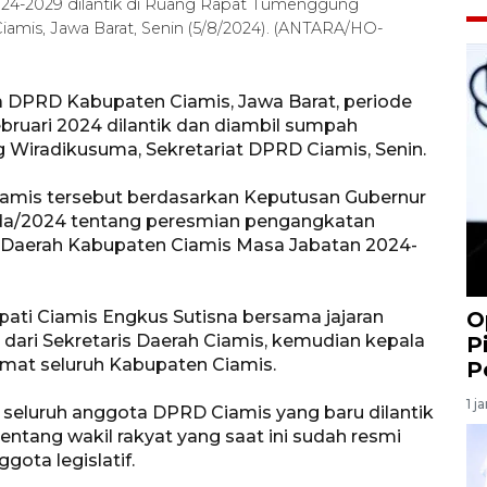
4-2029 dilantik di Ruang Rapat Tumenggung
amis, Jawa Barat, Senin (5/8/2024). (ANTARA/HO-
 DPRD Kabupaten Ciamis, Jawa Barat, periode
Februari 2024 dilantik dan diambil sumpah
Wiradikusuma, Sekretariat DPRD Ciamis, Senin.
amis tersebut berdasarkan Keputusan Gubernur
da/2024 tentang peresmian pengangkatan
Daerah Kabupaten Ciamis Masa Jabatan 2024-
upati Ciamis Engkus Sutisna bersama jajaran
O
 dari Sekretaris Daerah Ciamis, kemudian kepala
P
amat seluruh Kabupaten Ciamis.
P
1 j
eluruh anggota DPRD Ciamis yang baru dilantik
tang wakil rakyat yang saat ini sudah resmi
ota legislatif.