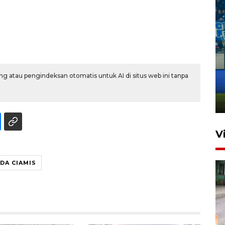
Penutupan latihan bela negara
dan manajerial SPPI di
g atau pengindeksan otomatis untuk AI di situs web ini tanpa
Balikpapan
31 Juli 2026 18:01
V
DA CIAMIS