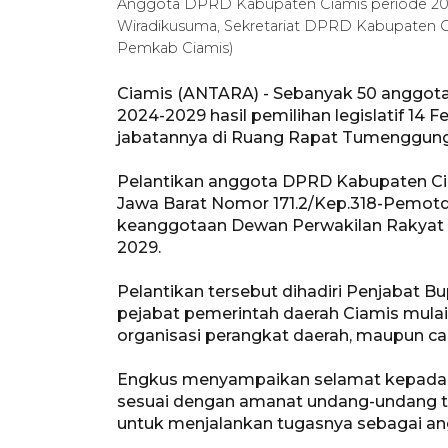
Anggota DPRD Kabupaten Ciamis periode 202
Wiradikusuma, Sekretariat DPRD Kabupaten Ci
Pemkab Ciamis)
Ciamis (ANTARA) - Sebanyak 50 anggota
2024-2029 hasil pemilihan legislatif 14 
jabatannya di Ruang Rapat Tumenggung 
Pelantikan anggota DPRD Kabupaten Ci
Jawa Barat Nomor 171.2/Kep.318-Pemot
keanggotaan Dewan Perwakilan Rakyat 
2029.
Pelantikan tersebut dihadiri Penjabat B
pejabat pemerintah daerah Ciamis mulai
organisasi perangkat daerah, maupun c
Engkus menyampaikan selamat kepada s
sesuai dengan amanat undang-undang ten
untuk menjalankan tugasnya sebagai angg