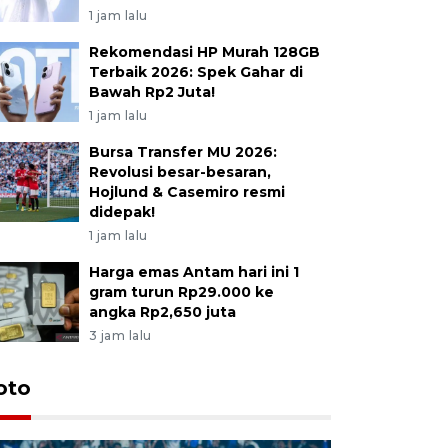
1 jam lalu
Rekomendasi HP Murah 128GB
Terbaik 2026: Spek Gahar di
Bawah Rp2 Juta!
1 jam lalu
Bursa Transfer MU 2026:
Revolusi besar-besaran,
Hojlund & Casemiro resmi
didepak!
1 jam lalu
Harga emas Antam hari ini 1
gram turun Rp29.000 ke
angka Rp2,650 juta
3 jam lalu
oto