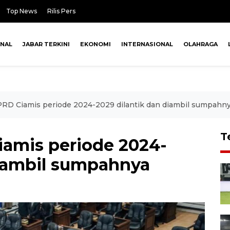
Top News
Rilis Pers
ONAL
JABAR TERKINI
EKONOMI
INTERNASIONAL
OLAHRAGA
RD Ciamis periode 2024-2029 dilantik dan diambil sumpahn
T
amis periode 2024-
diambil sumpahnya