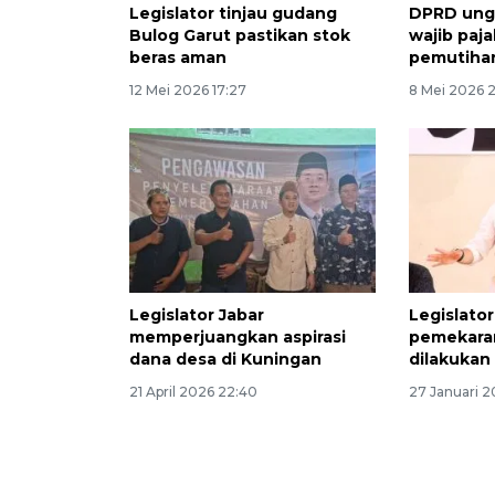
Legislator tinjau gudang
DPRD ungk
Bulog Garut pastikan stok
wajib paja
beras aman
pemutiha
12 Mei 2026 17:27
8 Mei 2026 
Legislator Jabar
Legislato
memperjuangkan aspirasi
pemekaran
dana desa di Kuningan
dilakukan
21 April 2026 22:40
27 Januari 2