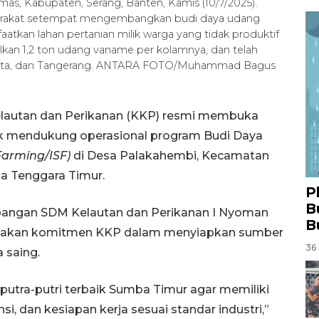
s, Kabupaten, Serang, Banten, Kamis (10/7/2025).
rakat setempat mengembangkan budi daya udang
tkan lahan pertanian milik warga yang tidak produktif
lkan 1,2 ton udang vaname per kolamnya, dan telah
akarta, dan Tangerang. ANTARA FOTO/Muhammad Bagus
lautan dan Perikanan (KKP) resmi membuka
tuk mendukung operasional program Budi Daya
Farming/ISF)
di Desa Palakahembi, Kecamatan
a Tenggara Timur.
P
B
angan SDM Kelautan dan Perikanan I Nyoman
B
upakan komitmen KKP dalam menyiapkan sumber
36 
 saing.
putra-putri terbaik Sumba Timur agar memiliki
si, dan kesiapan kerja sesuai standar industri,”