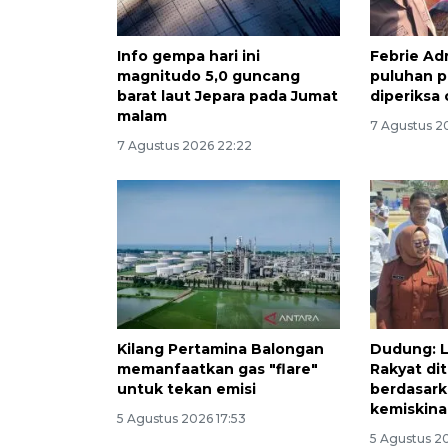
Info gempa hari ini
Febrie Ad
magnitudo 5,0 guncang
puluhan p
barat laut Jepara pada Jumat
diperiksa
malam
7 Agustus 2
7 Agustus 2026 22:22
Kilang Pertamina Balongan
Dudung: L
memanfaatkan gas "flare"
Rakyat di
untuk tekan emisi
berdasark
kemiskina
5 Agustus 2026 17:53
5 Agustus 20