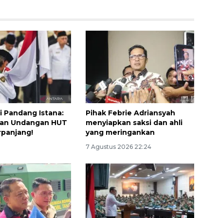
i Pandang Istana:
Pihak Febrie Adriansyah
ran Undangan HUT
menyiapkan saksi dan ahli
rpanjang!
yang meringankan
160 ribu sambungan baru
7 Agustus 2026 22:24
jaringan gas 2026
2026-08-07 18:00:00