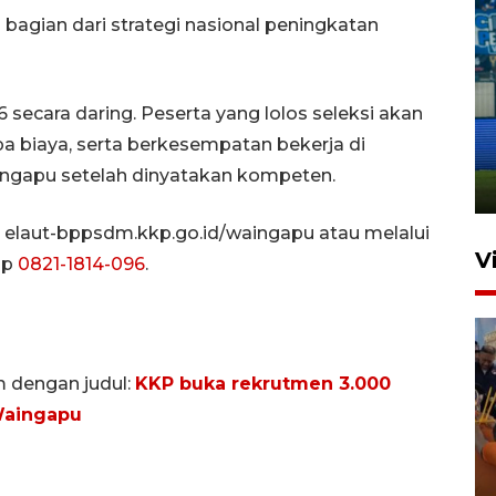
agian dari strategi nasional peningkatan
Penutupan latihan bela negara
 secara daring. Peserta yang lolos seleksi akan
dan manajerial SPPI di
a biaya, serta berkesempatan bekerja di
Balikpapan
ngapu setelah dinyatakan kompeten.
31 Juli 2026 18:01
i elaut-bppsdm.kkp.go.id/waingapu atau melalui
V
pp
0821-1814-096
.
m dengan judul:
KKP buka rekrutmen 3.000
Waingapu
Taklukkan DPMM FC, Persib
amankan tiket semifinal Piala