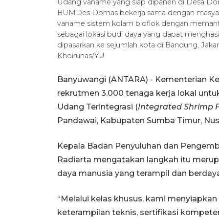
Udang vaname yang siap dipanen di Desa Doma
BUMDes Domas bekerja sama dengan masya
vaname sistem kolam bioflok dengan memanfaa
sebagai lokasi budi daya yang dapat menghasi
dipasarkan ke sejumlah kota di Bandung, J
Khoirunas/YU
Banyuwangi (ANTARA) - Kementerian Ke
rekrutmen 3.000 tenaga kerja lokal un
Udang Terintegrasi (
Integrated Shrimp 
Pandawai, Kabupaten Sumba Timur, Nus
Kepala Badan Penyuluhan dan Pengemb
Radiarta mengatakan langkah itu mer
daya manusia yang terampil dan berdaya
“Melalui kelas khusus, kami menyiapkan 
keterampilan teknis, sertifikasi kompeten