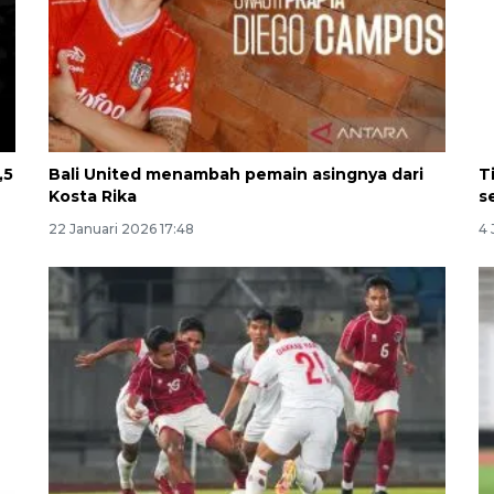
,5
Bali United menambah pemain asingnya dari
T
Kosta Rika
s
22 Januari 2026 17:48
4 