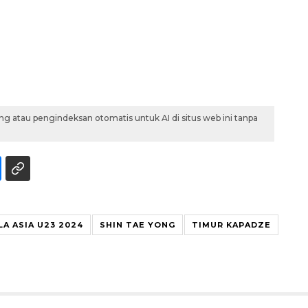
g atau pengindeksan otomatis untuk AI di situs web ini tanpa
LA ASIA U23 2024
SHIN TAE YONG
TIMUR KAPADZE