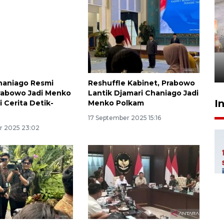
Pigai: Penangkapan begal
tetap kewenangan aparat
penegak hukum
29 Juli 2026 00:31
haniago Resmi
Reshuffle Kabinet, Prabowo
Prabowo Jadi Menko
Lantik Djamari Chaniago Jadi
I
i Cerita Detik-
Menko Polkam
17 September 2025 15:16
r 2025 23:02