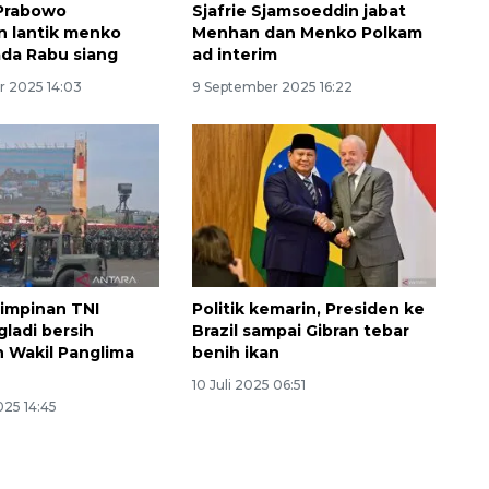
 Prabowo
Sjafrie Sjamsoeddin jabat
n lantik menko
Menhan dan Menko Polkam
da Rabu siang
ad interim
r 2025 14:03
9 September 2025 16:22
impinan TNI
Politik kemarin, Presiden ke
gladi bersih
Brazil sampai Gibran tebar
n Wakil Panglima
benih ikan
10 Juli 2025 06:51
025 14:45
Ekonomi triwulan II-2026
tumbuh 5,29 persen
2026-08-06 18:45:00