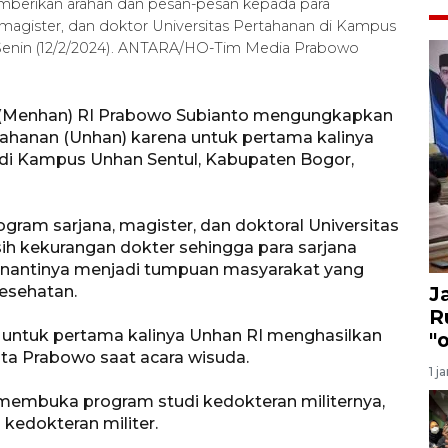
berikan arahan dan pesan-pesan kepada para
 magister, dan doktor Universitas Pertahanan di Kampus
 Senin (12/2/2024). ANTARA/HO-Tim Media Prabowo
n (Menhan) RI Prabowo Subianto mengungkapkan
ahanan (Unhan) karena untuk pertama kalinya
 di Kampus Unhan Sentul, Kabupaten Bogor,
ram sarjana, magister, dan doktoral Universitas
h kekurangan dokter sehingga para sarjana
ni nantinya menjadi tumpuan masyarakat yang
esehatan.
J
R
a untuk pertama kalinya Unhan RI menghasilkan
"
kata Prabowo saat acara wisuda.
1 j
membuka program studi kedokteran militernya,
kedokteran militer.