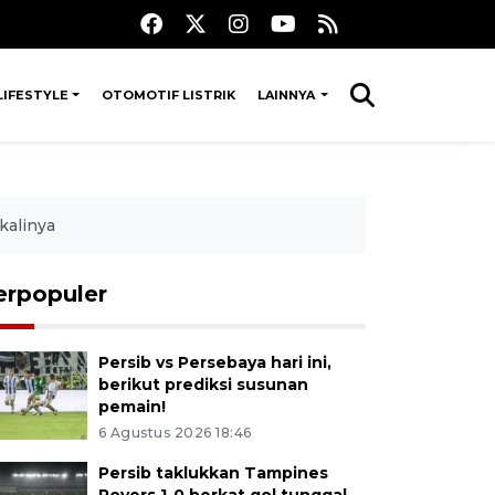
LIFESTYLE
OTOMOTIF LISTRIK
LAINNYA
kalinya
erpopuler
Persib vs Persebaya hari ini,
berikut prediksi susunan
pemain!
6 Agustus 2026 18:46
Persib taklukkan Tampines