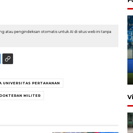
g atau pengindeksan otomatis untuk AI di situs web ini tanpa
Penutupan latihan bela negara
dan manajerial SPPI di
Balikpapan
31 Juli 2026 18:01
A UNIVERSITAS PERTAHANAN
DOKTERAN MILITER
V