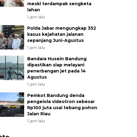
meski terdampak sengketa
lahan
1 jam lalu
Polda Jabar mengungkap 352
kasus kejahatan jalanan
sepanjang Juni-Agustus
1 jam lalu
Bandara Husein Bandung
dipastikan siap melayani
penerbangan jet pada 14
Agustus
1 jam lalu
Pemkot Bandung denda
pengelola videotron sebesar
Rp100 juta usai tebang pohon
Jalan Riau
1 jam lalu
oto