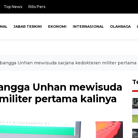
Top News
Rilis Pers
ONAL
JABAR TERKINI
EKONOMI
INTERNASIONAL
OLAHRAGA
angga Unhan mewisuda sarjana kedokteran militer pertama 
T
angga Unhan mewisuda
militer pertama kalinya