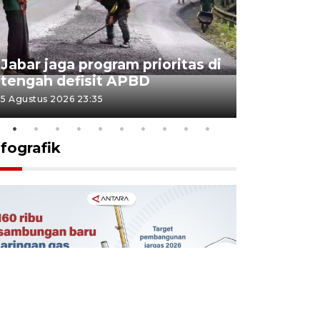
KSP past
Jabar jaga program prioritas di
Sekolah 
tengah defisit APBD
dimulai
5 Agustus 2026 23:35
5 Agustus 202
nfografik