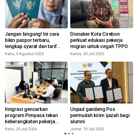
g
Jangan bingung! Ini cara
Disnaker Kota Cirebon
bikin paspor terbaru,
perkuat edukasi pekerja
K
lengkap syarat dan tarif
migran untuk cegah TPPO
resmi!
Rabu, 5 Agustus 2026
Kamis, 30 Juli 2026
Imigrasi gencarkan
Unpad gandeng Pos
program Pimpasa tekan
permudah kirim ijazah bagi
keberangkatan pekerja
alumni
migran ilegal
Rabu, 29 Juli 2026
Jumat, 10 Juli 2026
J