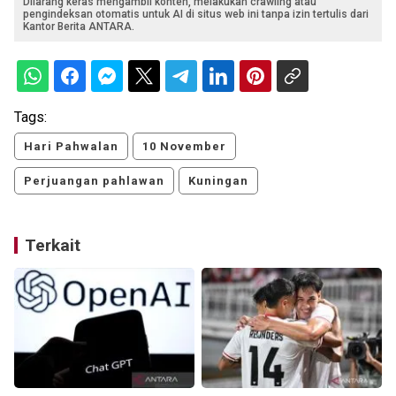
Dilarang keras mengambil konten, melakukan crawling atau
pengindeksan otomatis untuk AI di situs web ini tanpa izin tertulis dari
Kantor Berita ANTARA.
Tags:
Hari Pahwalan
10 November
Perjuangan pahlawan
Kuningan
Terkait