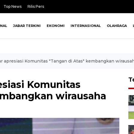
Top News
Rilis Pers
ONAL
JABAR TERKINI
EKONOMI
INTERNASIONAL
OLAHRAGA
r apresiasi Komunitas "Tangan di Atas" kembangkan wirausa
T
esiasi Komunitas
kembangkan wirausaha