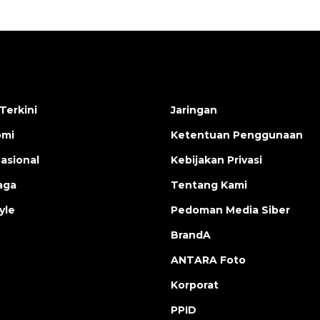
Terkini
Jaringan
omi
Ketentuan Penggunaan
nasional
Kebijakan Privasi
aga
Tentang Kami
yle
Pedoman Media Siber
BrandA
ANTARA Foto
Korporat
PPID