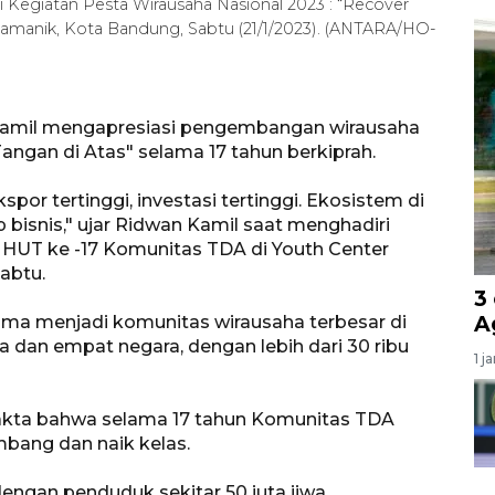
 Kegiatan Pesta Wirausaha Nasional 2023 : “Recover
camanik, Kota Bandung, Sabtu (21/1/2023). (ANTARA/HO-
 Kamil mengapresiasi pengembangan wirausaha
angan di Atas" selama 17 tahun berkiprah.
por tertinggi, investasi tertinggi. Ekosistem di
 bisnis," ujar Ridwan Kamil saat menghadiri
 HUT ke -17 Komunitas TDA di Youth Center
abtu.
3
A
elma menjadi komunitas wirausaha terbesar di
a dan empat negara, dengan lebih dari 30 ribu
1 j
akta bahwa selama 17 tahun Komunitas TDA
ang dan naik kelas.
ngan penduduk sekitar 50 juta jiwa