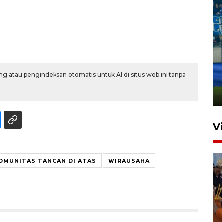
Penutupan latihan bela negara
dan manajerial SPPI di
g atau pengindeksan otomatis untuk AI di situs web ini tanpa
Balikpapan
31 Juli 2026 18:01
V
OMUNITAS TANGAN DI ATAS
WIRAUSAHA
Taklukkan DPMM FC, Persib