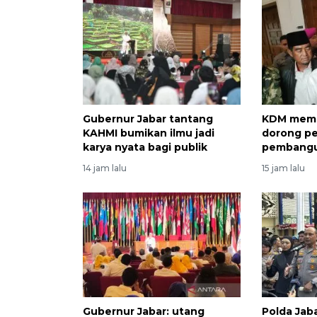
Gubernur Jabar tantang
KDM memi
KAHMI bumikan ilmu jadi
dorong p
karya nyata bagi publik
pembangu
14 jam lalu
15 jam lalu
Gubernur Jabar: utang
Polda Ja