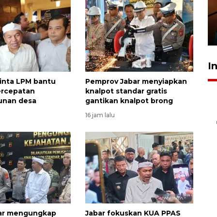
amankan tiket semifinal Piala
Presiden
29 Juli 2026 01:36
I
nta LPM bantu
Pemprov Jabar menyiapkan
ercepatan
knalpot standar gratis
nan desa
gantikan knalpot brong
16 jam lalu
bar mengungkap
Jabar fokuskan KUA PPAS