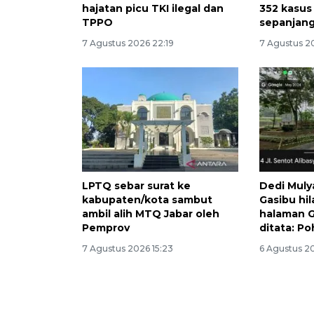
hajatan picu TKI ilegal dan
352 kasus
TPPO
sepanjang
7 Agustus 2026 22:19
7 Agustus 2
LPTQ sebar surat ke
Dedi Muly
kabupaten/kota sambut
Gasibu hi
ambil alih MTQ Jabar oleh
halaman 
Pemprov
ditata: P
7 Agustus 2026 15:23
6 Agustus 2