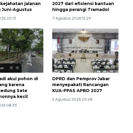
 kejahatan jalanan
2027 dari efisiensi bantuan
 Juni-Agustus
hingga perangi Tramadol
026 20:13
7 Agustus 2026 15:29
adi akui pohon di
DPRD dan Pemprov Jabar
lang karena
menyepakati Rancangan
Gedung Sate
KUA-PPAS APBD 2027
ohonnya kecil
SPHP jaga harga beras
5 Agustus 2026 20:48
026 08:39
2026-08-08 06:00:00