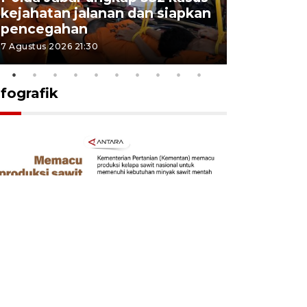
kejahatan jalanan dan siapkan
Jabar jag
pencegahan
tengah d
7 Agustus 2026 21:30
5 Agustus 202
nfografik