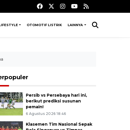
LIFESTYLE
OTOMOTIF LISTRIK
LAINNYA
ha
erpopuler
Persib vs Persebaya hari ini,
berikut prediksi susunan
pemain!
6 Agustus 2026 18:46
Klasemen Tim Nasional Sepak