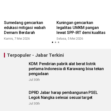
Sumedang gencarkan
Kuningan gencarkan
edukasi mitigasi wabah
legalitas UMKM pangan
Demam Berdarah
lewat SPP-IRT demi kualitas
Kamis, 7 Mei 2026
Selasa, 5 Mei 2026
R
Terpopuler - Jabar Terkini
KDM: Pendirian pabrik alat berat listrik
pertama Indonesia di Karawang bisa tekan
pengadaan
Jul 30th
DPRD Jabar harap pembangunan PSEL
Legok Nangka selesai sesuai target
Jul 30th