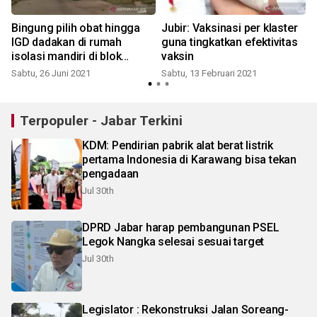
Bingung pilih obat hingga
Jubir: Vaksinasi per klaster
IGD dadakan di rumah
guna tingkatkan efektivitas
isolasi mandiri di blok
vaksin
Perumahan Bekasi
Sabtu, 26 Juni 2021
Sabtu, 13 Februari 2021
Terpopuler - Jabar Terkini
KDM: Pendirian pabrik alat berat listrik
pertama Indonesia di Karawang bisa tekan
pengadaan
Jul 30th
DPRD Jabar harap pembangunan PSEL
Legok Nangka selesai sesuai target
Jul 30th
Legislator : Rekonstruksi Jalan Soreang-