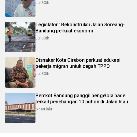
Jul 30th
Legislator : Rekonstruksi Jalan Soreang-
Bandung perkuat ekonomi
Jul 30th
Disnaker Kota Cirebon perkuat edukasi
pekerja migran untuk cegah TPPO
Jul 30th
Pemkot Bandung panggil pengelola padel
terkait penebangan 10 pohon di Jalan Riau
6 hari lalu