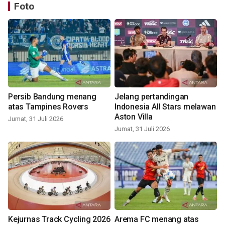
Foto
Persib Bandung menang
Jelang pertandingan
atas Tampines Rovers
Indonesia All Stars melawan
Aston Villa
Jumat, 31 Juli 2026
Jumat, 31 Juli 2026
Kejurnas Track Cycling 2026
Arema FC menang atas