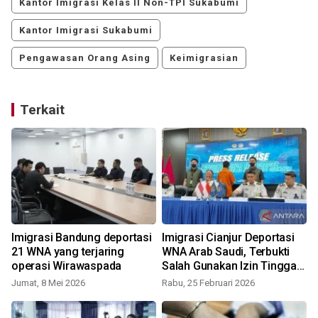
Kantor Imigrasi Kelas II Non-TPI Sukabumi
Kantor Imigrasi Sukabumi
Pengawasan Orang Asing
Keimigrasian
Terkait
Imigrasi Bandung deportasi
Imigrasi Cianjur Deportasi
f
21 WNA yang terjaring
WNA Arab Saudi, Terbukti
operasi Wirawaspada
Salah Gunakan Izin Tinggal
Investor
Jumat, 8 Mei 2026
Rabu, 25 Februari 2026