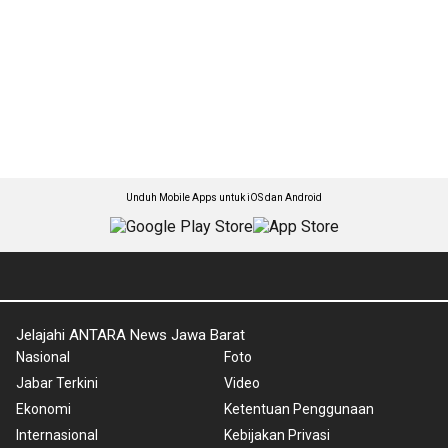
Unduh Mobile Apps untuk iOS dan Android
Jelajahi ANTARA News Jawa Barat
Nasional
Foto
Jabar Terkini
Video
Ekonomi
Ketentuan Penggunaan
Internasional
Kebijakan Privasi