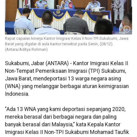
Rapat capaian kinerja Kantor Imigrasi Kelas II Non-TPI Sukabumi, Jawa
Barat yang digelar di aula kantor tersebut pada Senin, (28/12).
(Antara/Aditya Rohman)
Sukabumi, Jabar (ANTARA) - Kantor Imigrasi Kelas II
Non-Tempat Pemeriksaan Imigrasi (TPI) Sukabumi,
Jawa Barat, mendeportasi 13 warga negara asing
(WNA) yang melanggar berbagai aturan keimigrasian
Indonesia.
"Ada 13 WNA yang kami deportasi sepanjang 2020,
mereka berasal dari berbagai negara dan paling
banyak berasal dari Malaysia," kata Kepala Kantor
Imigrasi Kelas II Non-TPI Sukabumi Mohamad Taufik