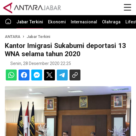
Jabar Terkini
Ekonomi
Internasional
Olahraga
Lifes
ANTARA
Jabar Terkini
Kantor Imigrasi Sukabumi deportasi 13
WNA selama tahun 2020
Senin, 28 Desember 2020 22:25