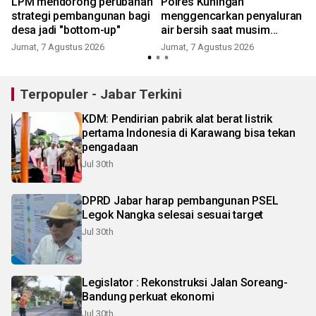
LPM mendorong perubahan
Polres Kuningan
strategi pembangunan bagi
menggencarkan penyaluran
desa jadi "bottom-up"
air bersih saat musim
kemarau
Jumat, 7 Agustus 2026
Jumat, 7 Agustus 2026
Terpopuler - Jabar Terkini
KDM: Pendirian pabrik alat berat listrik
pertama Indonesia di Karawang bisa tekan
pengadaan
Jul 30th
DPRD Jabar harap pembangunan PSEL
Legok Nangka selesai sesuai target
Jul 30th
Legislator : Rekonstruksi Jalan Soreang-
Bandung perkuat ekonomi
Jul 30th