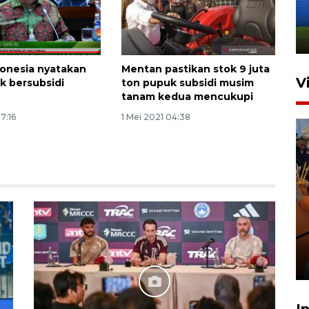
dan manajerial SPPI di
Balikpapan
31 Juli 2026 18:01
onesia nyatakan
Mentan pastikan stok 9 juta
V
k bersubsidi
ton pupuk subsidi musim
tanam kedua mencukupi
17:16
1 Mei 2021 04:38
Taklukkan DPMM FC, Persib
amankan tiket semifinal Piala
Presiden
29 Juli 2026 01:36
I