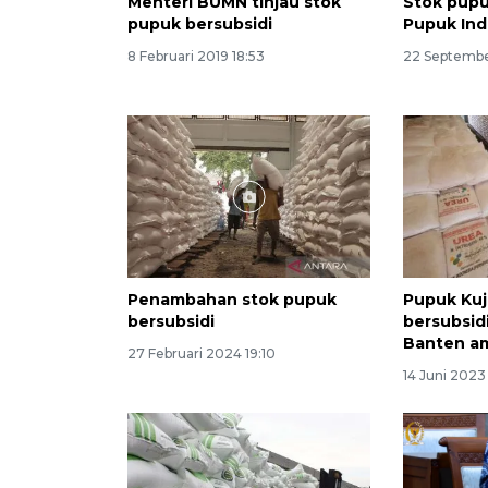
Menteri BUMN tinjau stok
Stok pupu
pupuk bersubsidi
Pupuk Ind
8 Februari 2019 18:53
22 Septembe
Penambahan stok pupuk
Pupuk Kuj
bersubsidi
bersubsidi
Banten a
27 Februari 2024 19:10
14 Juni 2023