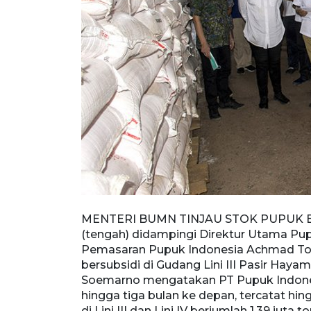
nesia Aas
MENTERI BUMN TINJAU STOK PUPUK BE
sin Sutawikara
(tengah) didampingi Direktur Utama Pupuk
jur, Jawa
Pemasaran Pupuk Indonesia Achmad Tos
memastikan
bersubsidi di Gudang Lini III Pasir Hayam,
 7 Februari
Soemarno mengatakan PT Pupuk Indones
on dengan
hingga tiga bulan ke depan, tercatat hin
192.613 ton SP-
di Lini III dan Lini IV berjumlah 1,39 juta 