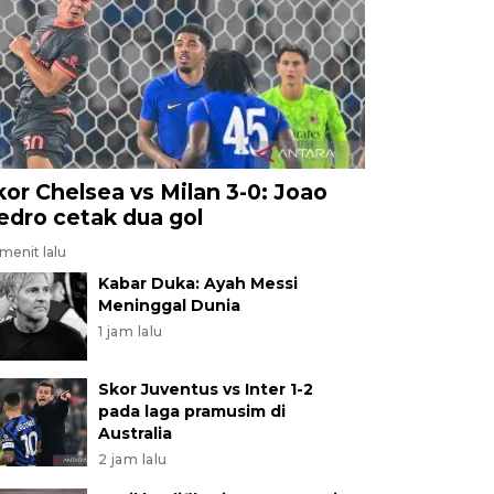
n 145.682 ton ZA. ANTARA JABAR/Nurul Ramadhan/agr.
kor Chelsea vs Milan 3-0: Joao
edro cetak dua gol
menit lalu
Kabar Duka: Ayah Messi
Meninggal Dunia
1 jam lalu
Skor Juventus vs Inter 1-2
pada laga pramusim di
Australia
2 jam lalu