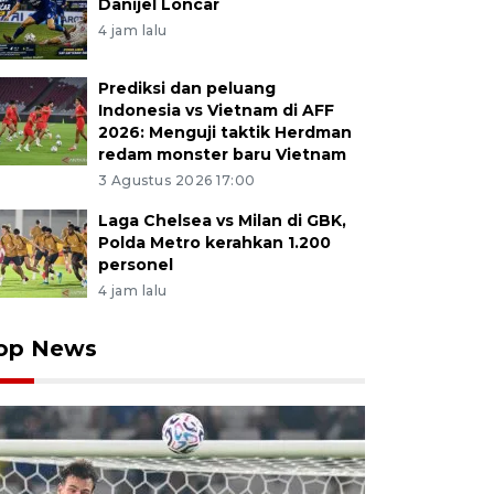
Danijel Loncar
4 jam lalu
Prediksi dan peluang
Indonesia vs Vietnam di AFF
2026: Menguji taktik Herdman
redam monster baru Vietnam
3 Agustus 2026 17:00
Laga Chelsea vs Milan di GBK,
Polda Metro kerahkan 1.200
personel
4 jam lalu
op News
ri BUMN Rini Soemarno (kiri) didampingi Direktur Uta
n Idat (tengah) dan Direktur Pemasaran Pupuk Indones
) meninjau stok pupuk bersubsidi di Gudang Lini III Pas
, Jumat (8/2/2019). Rini Soemarno mengatakan PT Pup
pupuk bersubsidi terjamin hingga tiga bulan ke depan, t
tok pupuk subsidi Nasional di Lini III dan Lini IV berjum
n stok terdiri dari 454.788 Urea, 452.921 ton NPK, 148.39