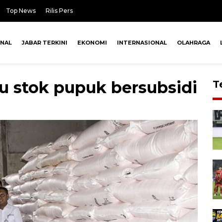
Top News
Rilis Pers
ONAL
JABAR TERKINI
EKONOMI
INTERNASIONAL
OLAHRAGA
u stok pupuk bersubsidi
T