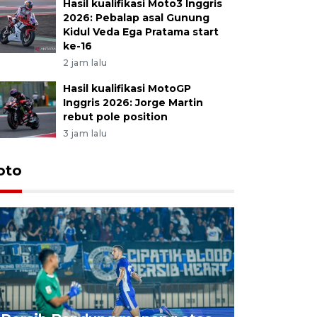
Hasil kualifikasi Moto3 Inggris
2026: Pebalap asal Gunung
Kidul Veda Ega Pratama start
ke-16
2 jam lalu
Hasil kualifikasi MotoGP
Inggris 2026: Jorge Martin
rebut pole position
3 jam lalu
oto
Jelang p