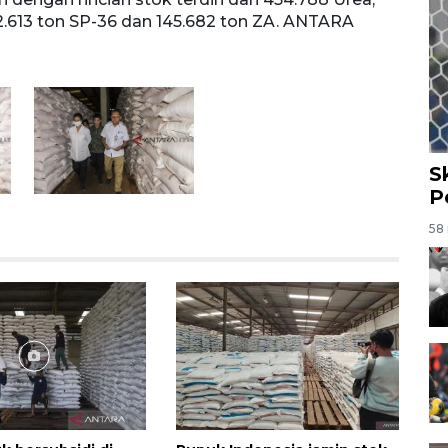
92.613 ton SP-36 dan 145.682 ton ZA. ANTARA
36 da
S
P
58 