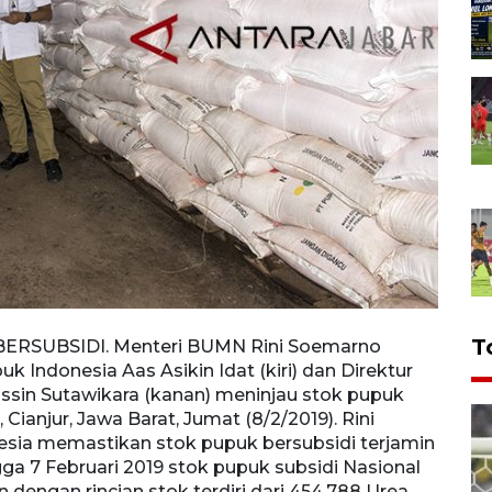
T
RSUBSIDI. Menteri BUMN Rini Soemarno
Mente
 Indonesia Aas Asikin Idat (kiri) dan Direktur
Asiki
sin Sutawikara (kanan) meninjau stok pupuk
(kanan
 Cianjur, Jawa Barat, Jumat (8/2/2019). Rini
Barat
ia memastikan stok pupuk bersubsidi terjamin
stok 
gga 7 Februari 2019 stok pupuk subsidi Nasional
2019 s
ton dengan rincian stok terdiri dari 454.788 Urea,
rincia