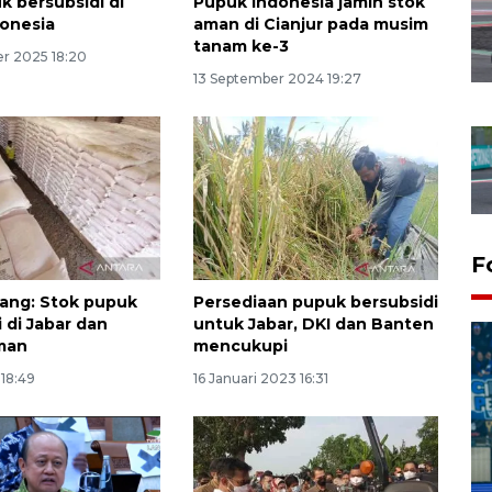
k bersubsidi di
Pupuk Indonesia jamin stok
onesia
aman di Cianjur pada musim
tanam ke-3
r 2025 18:20
13 September 2024 19:27
F
ang: Stok pupuk
Persediaan pupuk bersubsidi
 di Jabar dan
untuk Jabar, DKI dan Banten
man
mencukupi
 18:49
16 Januari 2023 16:31
Penutupan latihan bela negara