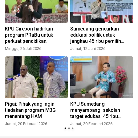
KPU Cirebon hadirkan
Sumedang gencarkan
program PRaBu untuk
edukasi politik untuk
perkuat pendidikan
jangkau 45 ribu pemilih
demokrasi
muda
Minggu, 26 Juli 2026
Jumat, 12 Juni 2026
Pigai: Pihak yang ingin
KPU Sumedang
tiadakan program MBG
menyambangi sekolah
menentang HAM
target edukasi 45 ribu
pemilih muda
Jumat, 20 Februari 2026
Jumat, 20 Februari 2026
R