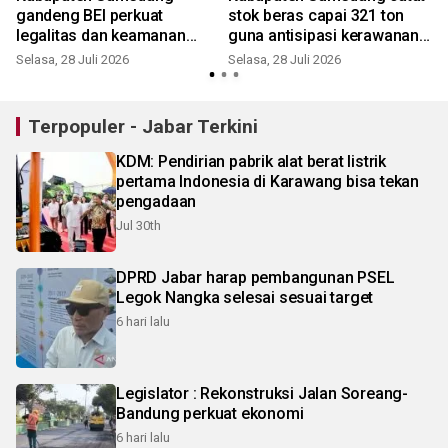
gandeng BEI perkuat
stok beras capai 321 ton
legalitas dan keamanan
guna antisipasi kerawanan
pangan UMKM
pangan
Selasa, 28 Juli 2026
Selasa, 28 Juli 2026
J
Terpopuler - Jabar Terkini
KDM: Pendirian pabrik alat berat listrik
pertama Indonesia di Karawang bisa tekan
pengadaan
Jul 30th
DPRD Jabar harap pembangunan PSEL
Legok Nangka selesai sesuai target
6 hari lalu
Legislator : Rekonstruksi Jalan Soreang-
Bandung perkuat ekonomi
6 hari lalu