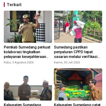
Terkait
Pemkab Sumedang perkuat
Sumedang pastikan
kolaborasi tingkatkan
penyaluran CPPD tepat
pelayanan kesejahteraan
sasaran melalui verifikasi
sosial
berjenjang
Rabu, 5 Agustus 2026
Kamis, 30 Juli 2026
S
Kabupaten Sumedang
Kabupaten Sumedang catat