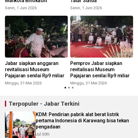
Mahkota Binokasih
Tatar Sunda
Senin, 1 Juni 2026
Senin, 1 Juni 2026
S
Jabar siapkan anggaran
Pemprov Jabar siapkan
revitalisasi Museum
revitalisasi Museum
Pajajaran senilai Rp9 miliar
Pajajaran senilai Rp9 miliar
Minggu, 31 Mei 2026
Minggu, 31 Mei 2026
Terpopuler - Jabar Terkini
KDM: Pendirian pabrik alat berat listrik
pertama Indonesia di Karawang bisa tekan
pengadaan
Jul 30th