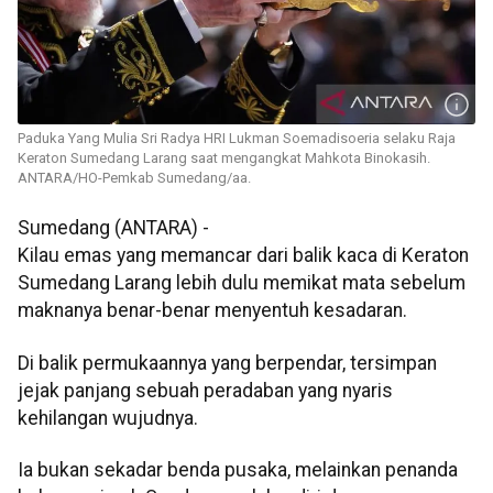
Paduka Yang Mulia Sri Radya HRI Lukman Soemadisoeria selaku Raja
Keraton Sumedang Larang saat mengangkat Mahkota Binokasih.
ANTARA/HO-Pemkab Sumedang/aa.
Sumedang (ANTARA) -
Kilau emas yang memancar dari balik kaca di Keraton
Sumedang Larang lebih dulu memikat mata sebelum
maknanya benar-benar menyentuh kesadaran.
Di balik permukaannya yang berpendar, tersimpan
jejak panjang sebuah peradaban yang nyaris
kehilangan wujudnya.
Ia bukan sekadar benda pusaka, melainkan penanda