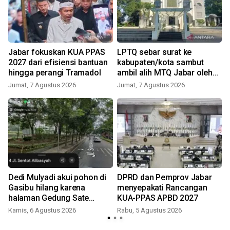
Jabar fokuskan KUA PPAS
LPTQ sebar surat ke
D
2027 dari efisiensi bantuan
kabupaten/kota sambut
hingga perangi Tramadol
ambil alih MTQ Jabar oleh
Pemprov
Jumat, 7 Agustus 2026
Jumat, 7 Agustus 2026
Dedi Mulyadi akui pohon di
DPRD dan Pemprov Jabar
Gasibu hilang karena
menyepakati Rancangan
halaman Gedung Sate
KUA-PPAS APBD 2027
ditata: Pohonnya kecil
Kamis, 6 Agustus 2026
Rabu, 5 Agustus 2026