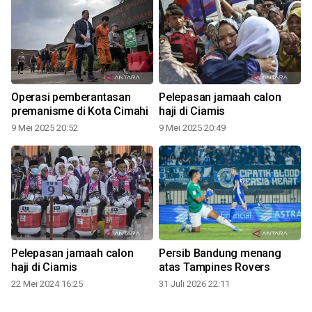
Operasi pemberantasan
Pelepasan jamaah calon
premanisme di Kota Cimahi
haji di Ciamis
9 Mei 2025 20:52
9 Mei 2025 20:49
3
Pelepasan jamaah calon
Persib Bandung menang
haji di Ciamis
atas Tampines Rovers
22 Mei 2024 16:25
31 Juli 2026 22:11
3